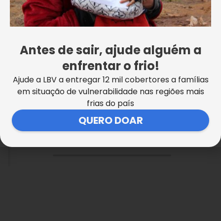
linda da flora. E é um
aprendizado novo em cada
Antes de sair, ajude alguém a
passeio que as crianças da
enfrentar o frio!
Supercreche Jesus fazem. Olha
Ajude a LBV a entregar 12 mil cobertores a famílias
só.
em situação de vulnerabilidade nas regiões mais
frias do país
Posted by
LBV Brasil
on
QUERO DOAR
Tuesday, May 5, 2015