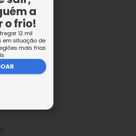
guém a
 o frio!
o
tregar 12 mil
s em situação de
,
egiões mais frias
ica
ís
do
DOAR
a
a,