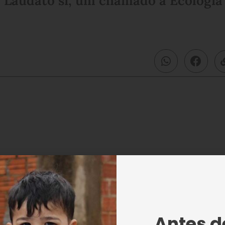
 Laudato sí, um chamado à Ecologia
o de Instrumentistas Infantojuvenis Boa
to Educacional Boa Vontade — participara
tro Laudato sí, um chamado à
ontifícia Universidade Católica de São
Antes de