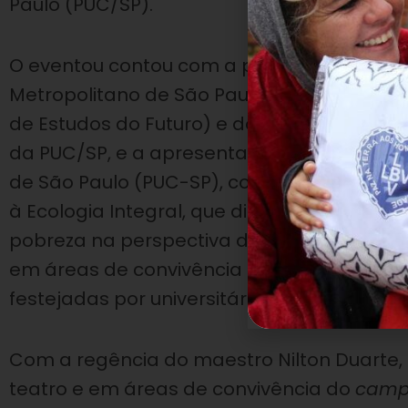
Paulo (PUC/SP).
O eventou
contou com a presença do
Card
Metropolitano de São Paulo.
O convite para
de Estudos do Futuro) e do GEPI (Grupo de 
da PUC/SP, e a apresentação ocorreu no TU
de São Paulo (PUC-SP), como abertura art
à Ecologia Integral, que discutiu o compr
pobreza na perspectiva do papa Francisc
em áreas de convivência do campus, cançõ
festejadas por universitários e educadores
Com a regência do maestro Nilton Duarte,
teatro e em áreas de convivência do
camp