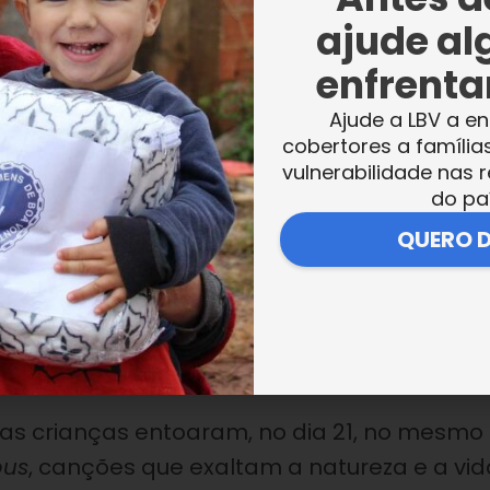
ajude al
enfrentar
eal Dom Odilo Scherer
, Arcebispo
 a participação da LBV partiu do NEF (Núcle
Ajude a LBV a en
cobertores a família
Estudos e Pesquisa em Interdisciplinaridade)
vulnerabilidade nas r
CA, Teatro da Pontifícia Universidade Catól
do pa
ística do encontro Laudato si’ — Um chama
QUERO 
omisso com o meio ambiente e a luta contra 
o. As crianças entoaram no mesmo teatro e
es que exaltam a natureza e a vida, sendo
.
 as crianças entoaram, no dia 21, no mesmo
us
, canções que exaltam a natureza e a vid