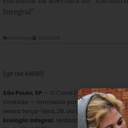
encantou na abertura do “Encontro
Integral”.
Da Redação
30/09/2015
{glf nid:49690}
São Paulo, SP
— O Coral Ecumênico e o Grup
Vontade — formados por alunos do Conjun
nessa terça-feira, 29, da abertura
do
Encon
Ecologia Integral
, realizado no Teatro da P