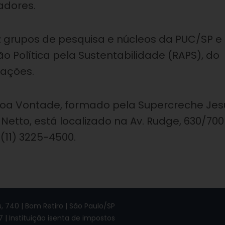
adores.
ez grupos de pesquisa e núcleos da PUC/SP e
Política pela Sustentabilidade (RAPS), do
zações.
 Boa Vontade, formado pela Supercreche Jes
 Netto, está localizado na Av. Rudge, 630/70
 (11) 3225-4500.
 740 | Bom Retiro | São Paulo/SP
7 | Instituição isenta de impostos