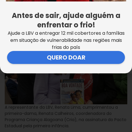
Calheiros.
Antes de sair, ajude alguém a
Vânia Besse
enfrentar o frio!
Ajude a LBV a entregar 12 mil cobertores a famílias
em situação de vulnerabilidade nas regiões mais
frias do país
QUERO DOAR
A representante da LBV, Renata Lima, cumprimentou a
primeira-dama, Renata Calheiros, coordenadora do
Programa Criança Alagoana (Cria), na assinatura do Pacto
Estadual pela primeira infância.