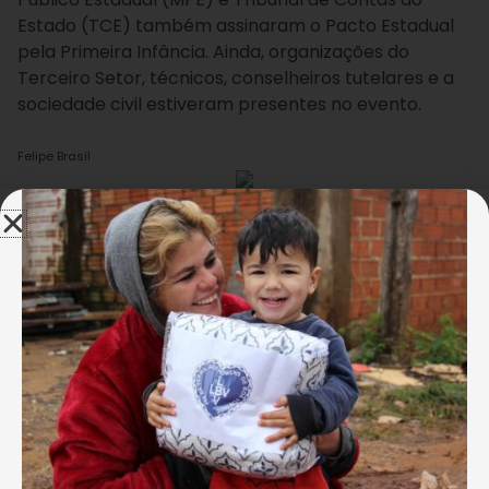
Estado (TCE) também assinaram o Pacto Estadual
pela Primeira Infância. Ainda, organizações do
Terceiro Setor, técnicos, conselheiros tutelares e a
sociedade civil estiveram presentes no evento.
Felipe Brasil
As crianças e adolescentes que integram da LBV
participaram da solenidade de assinatura do Pacto
Estadual pela primeira infância.
Na ocasião, a representante da LBV, Renata Lima,
cumprimentou a primeira-dama de Alagoas e
coordenadora do Programa Criança Alagoana
(Cria), Renata Calheiros, que recebeu a revista BOA
VONTADE Solidariedade, e a convidou para conhecer
a unidade da Instituição: “Vou com muito prazer
conhecer a LBV, e juntos somarmos esforços em
prol da nossa infância alagoana”, destacou Renata