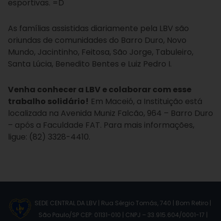
esportivas. =D
As famílias assistidas diariamente pela LBV são
oriundas de comunidades do Barro Duro, Novo
Mundo, Jacintinho, Feitosa, São Jorge, Tabuleiro,
Santa Lúcia, Benedito Bentes e Luiz Pedro I.
Venha conhecer a LBV e colaborar com esse
trabalho solidário!
Em Maceió, a Instituição está
localizada na Avenida Muniz Falcão, 964 – Barro Duro
– após a Faculdade FAT. Para mais informações,
ligue: (82) 3328-4410.
SEDE CENTRAL DA LBV | Rua Sérgio Tomás, 740 | Bom Retiro |
São Paulo/SP CEP: 01131-010 | CNPJ – 33.915.604/0001-17 |