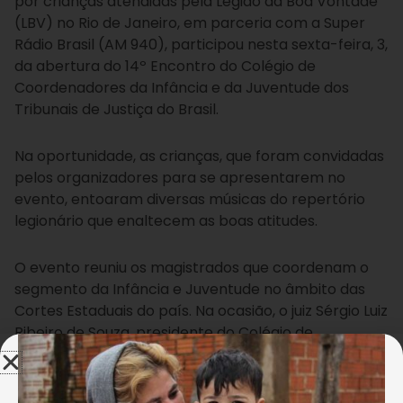
por crianças atendidas pela Legião da Boa Vontade
(LBV) no Rio de Janeiro, em parceria com a Super
Rádio Brasil (AM 940), participou nesta sexta-feira, 3,
da abertura do 14º Encontro do Colégio de
Coordenadores da Infância e da Juventude dos
Tribunais de Justiça do Brasil.
Na oportunidade, as crianças, que foram convidadas
pelos organizadores para se apresentarem no
evento, entoaram diversas músicas do repertório
legionário que enaltecem as boas atitudes.
O evento reuniu os magistrados que coordenam o
segmento da Infância e Juventude no âmbito das
Cortes Estaduais do país. Na ocasião, o juiz Sérgio Luiz
Ribeiro de Souza, presidente do Colégio de
Coordenadores da Infância e da Juventude dos
Tribunais de Justiça do Brasil, comentou sobre como
procederá o Encontro: