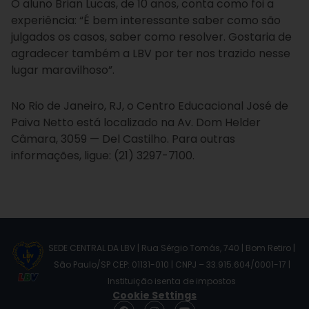
O aluno Brian Lucas, de 10 anos, conta como foi a
experiência: “É bem interessante saber como são
julgados os casos, saber como resolver. Gostaria de
agradecer também a LBV por ter nos trazido nesse
lugar maravilhoso”.
No Rio de Janeiro, RJ, o Centro Educacional José de
Paiva Netto está localizado na Av. Dom Helder
Câmara, 3059 — Del Castilho. Para outras
informações, ligue: (21) 3297-7100.
SEDE CENTRAL DA LBV | Rua Sérgio Tomás, 740 | Bom Retiro |
São Paulo/SP CEP: 01131-010 | CNPJ – 33.915.604/0001-17 |
Instituição isenta de impostos
Cookie Settings
F
I
Y