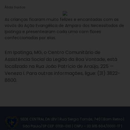
Álida Santos
As crianças ficaram muito felizes e encantadas com as
vovós da Ação Evangélica de Amparo dos Necessitados de
Ipatinga e presentearam cada uma com flores
confeccionadas por elas.
Em Ipatinga, MG, o Centro Comunitário de
Assistência Social da Legião da Boa Vontade, está
localizado na Rua João Patrício de Araújo, 225 —
Veneza I. Para outras informações, ligue: (31) 3822-
8600.
SEDE CENTRAL DA LBV | Rua Sérgio Tomás, 740 | Bom Retiro |
São Paulo/SP CEP: 01131-010 | CNPJ – 33.915.604/0001-17 |