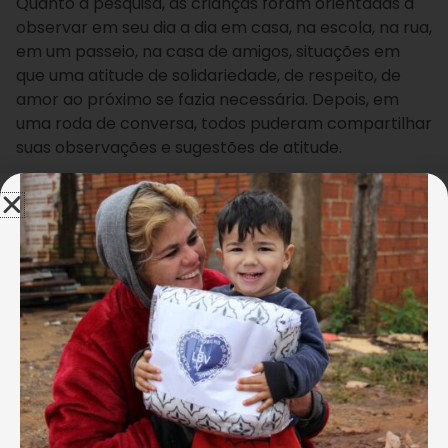
Quanto à pesquisa, as crianças foram orientadas a
observar em seu dia a dia em casa, na escola, na rua,
em um passeio, na casa de amigos, situações em
que uma atitude de solidariedade, de respeito, de
amor ao próximo se fazia necessária. Depois, em
uma roda de conversa, todos puderam compartilhar
suas observações e sugestões de atitude.
Patrícia Costa
Ao final do projeto, elas escreveram o que aprenderam e
qual atividade mais gostaram.
“Desarmar os corações é ter respeito, bondade,
solidariedade, amizade, amor uns com os outros.
Guerras, roubos, mentiras, misérias, esses coisas
ruins vão acabar se todos tiverem coragem de
desarmar os corações e sempre praticar o bem”,
destacou super convicto Breno, de 13 anos.