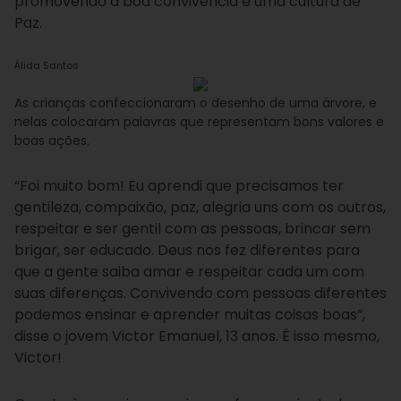
promovendo a boa convivência e uma cultura de
Paz.
Álida Santos
As crianças confeccionaram o desenho de uma árvore, e
nelas colocaram palavras que representam bons valores e
boas ações.
“Foi muito bom! Eu aprendi que precisamos ter
gentileza, compaixão, paz, alegria uns com os outros,
respeitar e ser gentil com as pessoas, brincar sem
brigar, ser educado. Deus nos fez diferentes para
que a gente saiba amar e respeitar cada um com
suas diferenças. Convivendo com pessoas diferentes
podemos ensinar e aprender muitas coisas boas”,
disse o jovem Victor Emanuel, 13 anos. É isso mesmo,
Victor!