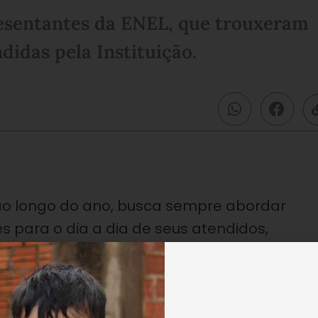
esentantes da ENEL, que trouxeram
didas pela Instituição.
ao longo do ano, busca sempre abordar
 para o dia a dia de seus atendidos,
ibuindo para uma formação cidadã mais
endidas através dos programas sociais
istência Social foram muito receptivas às