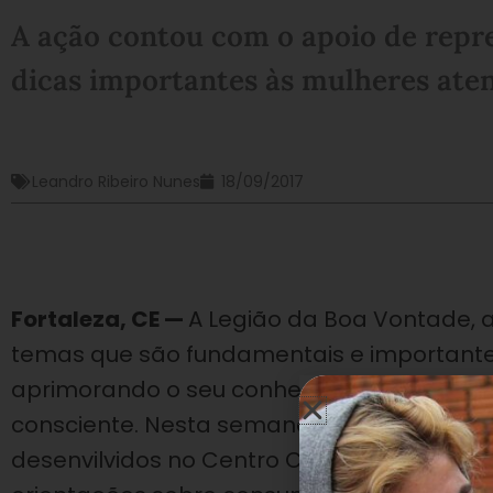
A ação contou com o apoio de repr
dicas importantes às mulheres aten
Leandro Ribeiro Nunes
18/09/2017
Fortaleza, CE —
A Legião da Boa Vontade, 
temas que são fundamentais e importantes
aprimorando o seu conhecimento e contr
consciente. Nesta semana, as mulheres at
desenvilvidos no Centro Comunitário de Ass