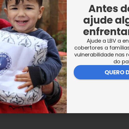
nergia e seus benefícios.
Antes de
ajude al
 representantes da ENEL (Companhia
enfrentar
gumas dicas que diminuem o uso da energia
estimular as mulheres aos cuidados com o
Ajude a LBV a en
cobertores a família
vulnerabilidade nas r
do pa
ticulação entre a LBV e a rede Socio
QUERO 
tem gerado bons resultados como este encon
emas como orçamento familiar, consumo
nça, além de proporcionar a troca de
ros benefícios”
, destacou a assistente soci