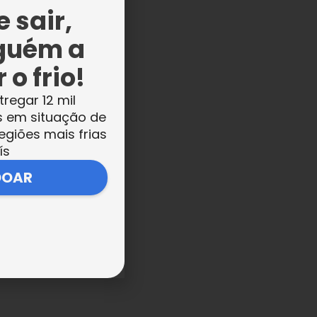
 sair,
guém a
 o frio!
 e
tregar 12 mil
s em situação de
egiões mais frias
ís
DOAR
tro
al