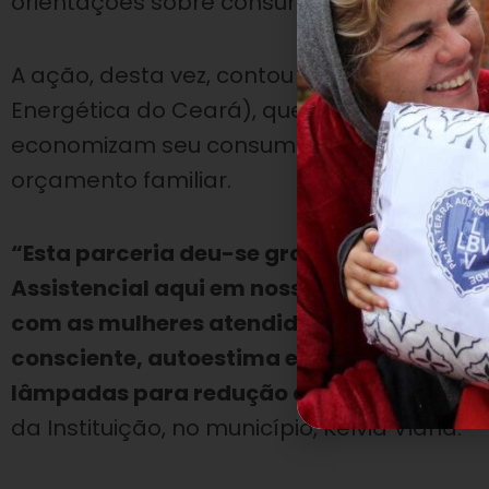
orientações sobre consumo consciente de e
A ação, desta vez, contou com o apoio de
Energética do Ceará), que destacaram al
economizam seu consumo diário, além de 
orçamento familiar.
“Esta parceria deu-se graças a uma boa ar
Assistencial aqui em nosso território, e 
com as mulheres atendidas abordando t
consciente, autoestima e dicas de segura
lâmpadas para redução de consumo e out
da Instituição, no município, Kelvia Viana.