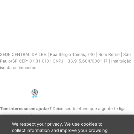
SEDE CENTRAL DA LBV | Rua Sérgio Tomás, 740 | Bom Retiro | São
Paulo/SP CEP: 01131-010 | CNPJ – 33.915.604/0001-17 | Instituição
isenta de impostos
Cookie Settings
F
I
Y
a
n
o
c
s
u
PCD - Faça parte do nosso time
e
t
t
b
a
u
o
g
b
Tem interesse em ajudar?
Deixe seu telefone que a gente te liga.
o
r
e
k
a
m
We respect your privacy. We use cookies to
collect information and improve your browsing