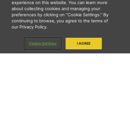
experience on this website. You can learn more
about collecting cookies and managing your
Li e concordo que minhas informações serão tratadas de
preferences by clicking on “Cookie Settings.” By
acordo com o
Aviso de Privacidade
da LBV
continuing to browse, you agree to the terms of
ENVIAR
our Privacy Policy.
Copyright 2026 - LBV - Legião da Boa Vontade. Todos os direitos
Cookie Settings
I AGREE
reservados.
Quem somos
Transparência
Privacidade
Notícias
Contato
QUERO DOAR