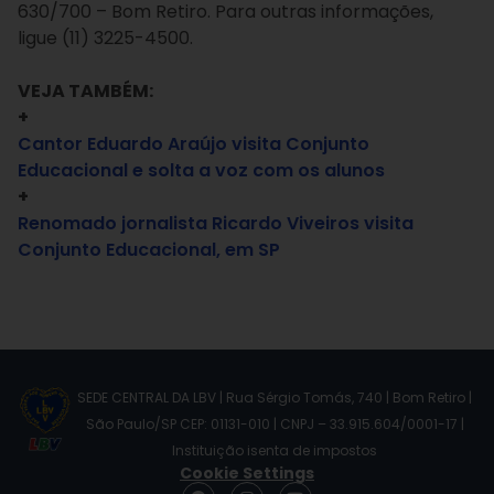
630/700 – Bom Retiro. Para outras informações,
ligue (11) 3225-4500.
VEJA TAMBÉM:
+
Cantor Eduardo Araújo visita Conjunto
Educacional e solta a voz com os alunos
+
Renomado jornalista Ricardo Viveiros visita
Conjunto Educacional, em SP
SEDE CENTRAL DA LBV | Rua Sérgio Tomás, 740 | Bom Retiro |
São Paulo/SP CEP: 01131-010 | CNPJ – 33.915.604/0001-17 |
Instituição isenta de impostos
Cookie Settings
F
I
Y