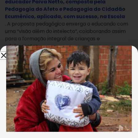
educador Paiva Netto, composta pela
Pedagogia do Afeto e Pedagogia do Cidadão
Ecumênico, aplicada, com sucesso, na Escola
. A proposta pedagógica enxerga o educando com
uma “visão além do intelecto”, colaborando assim
para a formação integral de crianças e
adolescentes.
Rafael Belo
Durante a visita, a coordenadora-executiva e uma das
fundadoras do Idec, Elici Bueno, recebeu o carinho dos
alunos do Conjunto Educacional Boa Vontade.
Ao final da visita, a coordenadora do Idec recebeu
uma carinhosa homenagem de uma das turminhas
do Pré. Os pequenos cantaram o tradicional pique-
pique legionário e entregaram à amiga de Boa
Vontade um cartão confeccionado e assinado por