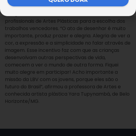
A Legião da Boa Vontade convidou renomados
profissionais de Artes Plásticas para a escolha dos
trabalhos vencedores. “O ato de desenhar é muito
importante, produz prazer e alegria. Alegria de ver a
cor, a expressão e a simplicidade no falar através de
imagem. Esse incentivo faz com que as crianças
desenvolvam outras perspectivas de vida,
comecem a ver o mundo de outra forma. Fiquei
muito alegre em participar! Acho importante a
missão da LBV com os jovens, porque eles são o
futuro do Brasil”, afirmou a professora de Artes e
conhecida artista plástica Yara Tupynambá, de Belo
Horizonte/MG.