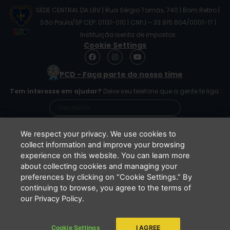
SEDE CENTRAL DA LBV | Rua Sérgio Tomás, 740 | Bom Retiro |
São Paulo/SP CEP: 01131-010 | CNPJ – 33.915.604/0001-17 |
Instituição isenta de impostos
Cookie Settings
F
I
Y
a
n
o
c
s
u
PCD - Faça parte do nosso time
e
t
t
b
a
u
Tem interesse em ajudar?
Deixe seu telefone que a gente te liga.
o
g
b
o
r
e
k
a
m
We respect your privacy. We use cookies to
collect information and improve your browsing
experience on this website. You can learn more
Li e concordo que minhas informações serão
about collecting cookies and managing your
tratadas de acordo com o
Aviso de Privacidade
preferences by clicking on “Cookie Settings.” By
da LBV
continuing to browse, you agree to the terms of
ENVIAR
our Privacy Policy.
Cookie Settings
I AGREE
Copyright 2026 - LBV - Legião da Boa Vontade. Todos os direitos