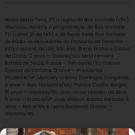
Nesta sexta-feira, 27, a Legião da Boa Vontade (LBV)
anunciou, durante a programação da Boa Vontade
TV (canal 20 da SKY) e da Super Rede Boa Vontade
de Rádio, os vencedores do Concurso de Desenho
Infantojuvenil, da LBV. São eles: Breno Wallace Santos
da Costa, 12 anos — Goiânia/GO; Miriã Ferreira
Batista de Souza, 11 anos — Petrópolis/RJ; Gabriel
Queiroz de Santana, 12 anos — Presidente
Prudente/SP; Mariceily Cristina Domingos Gonçalves,
11 anos — Belo Horizonte/MG; Patrick Coelho Borges,
16 anos — Glorinha/RS; João Victor Leandro da Silva,
8 anos — Franca/SP; José Wildson Batista Barbosa, 8
anos — Natal/RN; e Luana Bucianelli, 15 anos —
Glorinha/RS.
A iniciativa foi desenvolvida por crianças e