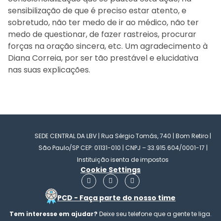
sensibilização de que é preciso estar atento, e
sobretudo, não ter medo de ir ao médico, não ter
medo de questionar, de fazer rastreios, procurar
forças na oração sincera, etc. Um agradecimento à
Diana Correia, por ser tão prestável e elucidativa
nas suas explicações.
SEDE CENTRAL DA LBV | Rua Sérgio Tomás, 740 | Bom Retiro |
São Paulo/SP CEP: 01131-010 | CNPJ – 33.915.604/0001-17 |
Instituição isenta de impostos
Cookie Settings
F
I
Y
a
n
o
c
s
u
PCD - Faça parte do nosso time
e
t
t
b
a
u
Tem interesse em ajudar?
Deixe seu telefone que a gente te liga.
o
g
b