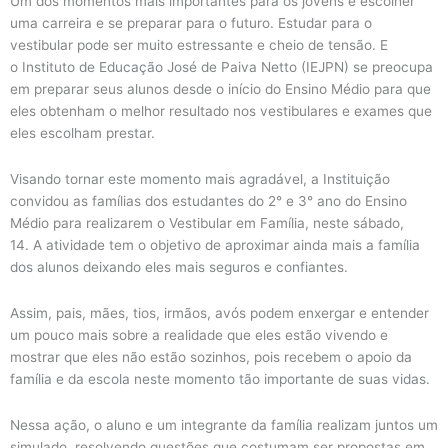
Um dos momentos mais importantes para os jovens é escolher
uma carreira e se preparar para o futuro. Estudar para o
vestibular pode ser muito estressante e cheio de tensão. E
o Instituto de Educação José de Paiva Netto (IEJPN) se preocupa
em preparar seus alunos desde o início do Ensino Médio para que
eles obtenham o melhor resultado nos vestibulares e exames que
eles escolham prestar.
Visando tornar este momento mais agradável, a Instituição
convidou as famílias dos estudantes do 2° e 3° ano do Ensino
Médio para realizarem o Vestibular em Família, neste sábado,
14. A atividade tem o objetivo de aproximar ainda mais a família
dos alunos deixando eles mais seguros e confiantes.
Assim, pais, mães, tios, irmãos, avós podem enxergar e entender
um pouco mais sobre a realidade que eles estão vivendo e
mostrar que eles não estão sozinhos, pois recebem o apoio da
família e da escola neste momento tão importante de suas vidas.
Nessa ação, o aluno e um integrante da família realizam juntos um
simulado, resolvendo questões que costumam ser propostas em