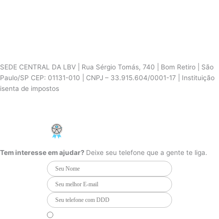
SEDE CENTRAL DA LBV | Rua Sérgio Tomás, 740 | Bom Retiro | São
Paulo/SP CEP: 01131-010 | CNPJ – 33.915.604/0001-17 | Instituição
isenta de impostos
Cookie Settings
F
I
Y
a
n
o
PCD - Faça parte do nosso time
c
s
u
e
t
t
b
a
u
Tem interesse em ajudar?
Deixe seu telefone que a gente te liga.
o
g
b
o
r
e
k
a
m
Li e concordo que minhas informações serão tratadas de