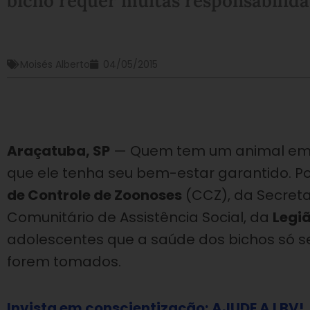
bicho requer muitas responsabilida
Moisés Alberto
04/05/2015
Araçatuba, SP
— Quem tem um animal em c
que ele tenha seu bem-estar garantido. Po
de Controle de Zoonoses
(CCZ), da Secreta
Comunitário de Assistência Social, da
Legi
adolescentes que a saúde dos bichos só s
forem tomados.
Invista em conscientização; AJUDE A LBV!