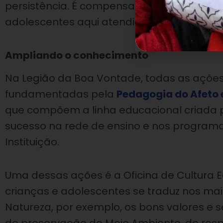
persistência. É compensador ver a energia 
adolescentes aqui atendidos. Parabéns a t
Ampliando o conhecimento
Na Legião da Boa Vontade, todas as açõe
fundamentadas pela
Pedagogia do Afeto
que compõem a linha educacional criada 
sucesso na rede de ensino e nos programa
Instituição.
Uma dessas ações é a Oficina de Cultura 
crianças e adolescentes se traduz nos mai
Natureza, por exemplo, os bons valores e