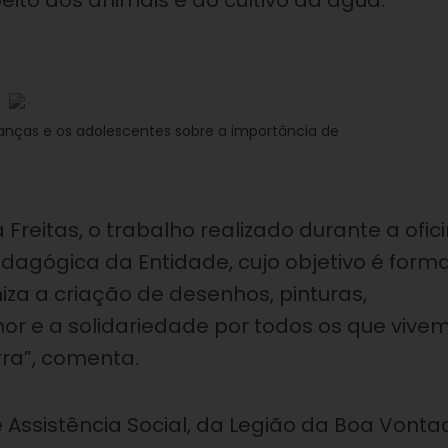
ito aos animais e do cultivo da água.
ianças e os adolescentes sobre a importância de
reitas, o trabalho realizado durante a ofic
edagógica da Entidade, cujo objetivo é form
za a criação de desenhos, pinturas,
or e a solidariedade por todos os que vive
rra”, comenta.
 Assistência Social, da Legião da Boa Vonta