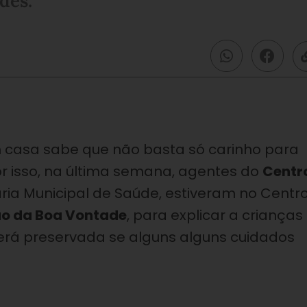
des.
asa sabe que não basta só carinho para
r isso, na última semana, agentes do
Centr
ria Municipal de Saúde, estiveram no Centr
ão da Boa Vontade
, para explicar a c
rianças
erá preservada se alguns alguns cuidados