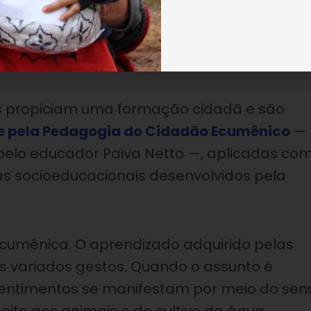
e a vitalidade das crianças e dos
odos”, declarou a agente Elisângela Couto.
s propiciam uma formação cidadã e são
 e pela Pedagogia do Cidadão Ecumênico
—
pelo educador Paiva Netto —, aplicadas co
s socioeducacionais desenvolvidos pela
Ecumênica. O aprendizado adquirido pelas
s variados gestos. Quando o assunto é
 sentimentos se manifestam por meio do sen