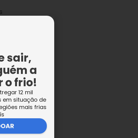
s
er
 sair,
guém a
o
 o frio!
tregar 12 mil
s em situação de
egiões mais frias
es
ís
o
DOAR