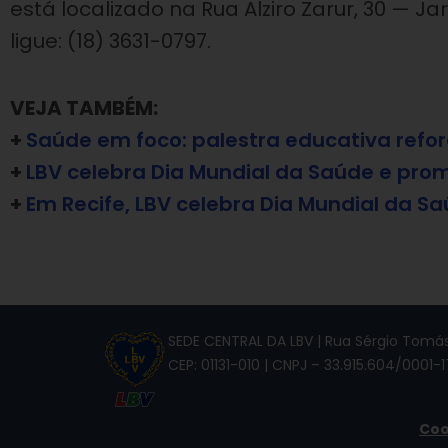
está localizado na Rua Alziro Zarur, 30 — 
ligue: (18) 3631-0797.
VEJA TAMBÉM:
+
Saúde em foco: palestra educativa refo
+
LBV celebra Dia Mundial da Saúde e pro
+
Em Recife, LBV celebra Dia Mundial da S
SEDE CENTRAL DA LBV | Rua Sérgio Tomás,
CEP: 01131-010 | CNPJ – 33.915.604/0001-1
Coo