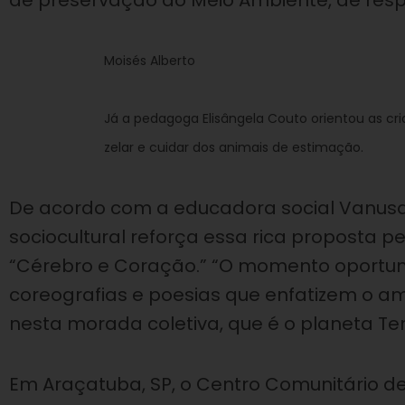
de preservação do Meio Ambiente, de respe
Moisés Alberto
Já a pedagoga Elisângela Couto orientou as cr
zelar e cuidar dos animais de estimação.
De acordo com a educadora social Vanusa F
sociocultural reforça essa rica proposta p
“Cérebro e Coração.” “O momento oportuni
coreografias e poesias que enfatizem o am
nesta morada coletiva, que é o planeta Te
Em Araçatuba, SP, o Centro Comunitário de