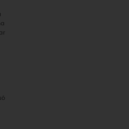
a
na
ar
só