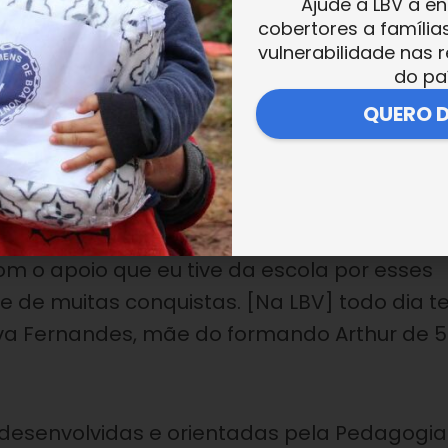
Ajude a LBV a en
 relembrar todo o aprendizado adquirido
cobertores a família
ndidas pela Legião da Boa Vontade. “É o di
vulnerabilidade nas r
o é orgulho, emoção de sonhos realizados.
do pa
 realizando nos filhos. A LBV ajudou na
QUERO 
er, a como tratar o próximo, o amigo, a se
angeiro, mãe da Geovana de 6 anos.
infância e o primeiro passo para uma
 o apoio que eu tive da escola por esses
 e de muitas conquistas. [Na LBV] todo dia 
va Fernandes, mãe do formando Arthur de 5
 desenvolvidas e orientadas pela Pedagogia