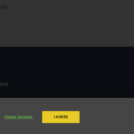
ara
time
ENVIAR
da LBV
Cookie Settings
I AGREE
s.