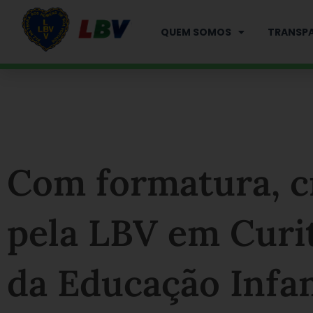
Ir
para
QUEM SOMOS
TRANSPA
o
conteúdo
Com formatura, c
pela LBV em Curi
da Educação Infan