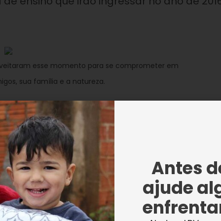
e ensino que irão ingressar no ano de 2016
oveitaram esse momento para se comprometer em
igos, sua família e a natureza.
ens ao corpo docente da Escola, aos
s e à Deus. Eles também demonstraram toda 
 o educador José de Paiva Netto. “Só tenho 
 tudo, pelo amor e carinho que tem pela
Antes de
u muito grata!”, destacou Schayana Garcia,
ajude al
enfrentar