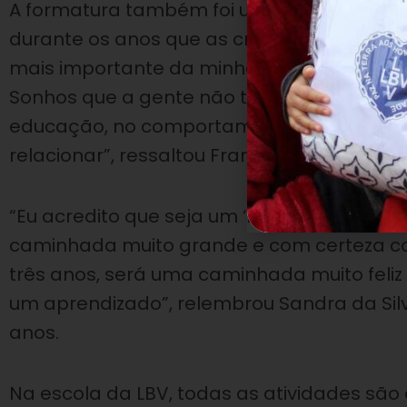
A formatura também foi um momento para
durante os anos que as crianças foram ate
mais importante da minha vida. O que sint
Sonhos que a gente não teve e que estamos
educação, no comportamento, a ler, escrev
relacionar”, ressaltou Francieli Borges Gr
“Eu acredito que seja um ‘fechamento’ da 
caminhada muito grande e com certeza com
três anos, será uma caminhada muito feliz
um aprendizado”, relembrou Sandra da Sil
anos.
Na escola da LBV, todas as atividades são