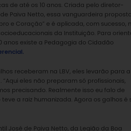
as de até os 10 anos. Criada pelo diretor-
é de Paiva Netto, essa vanguardeira propost
o e Coração” e é aplicada, com sucesso, 
cioeducacionais da Instituição. Para orient
0 anos existe a Pedagogia do Cidadão
rencial.
ilhos receberam na LBV, eles levarão para a
. “Aqui eles não preparam só profissionais,
os precisando. Realmente isso eu falo de
 teve a raiz humanizada. Agora os galhos é 
ntil José de Paiva Netto, da Legião da Boa