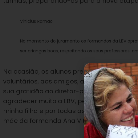
turmas, preparando-os para a nova etapa d
Vinicius Ramão
No momento do juramento os formandos da LBV apr
ser crianças boas, respeitando os seus professores, am
Na ocasião, os alunos prestaram homenag
voluntários, aos amigos, a seus familiare
sua gratidão ao diretor-presidente da LBV,
agradecer muito a LBV, pela educação, por
minha filha e por todas as crianças. Eu so
mãe da formanda Ana Vittória, de 5 anos.