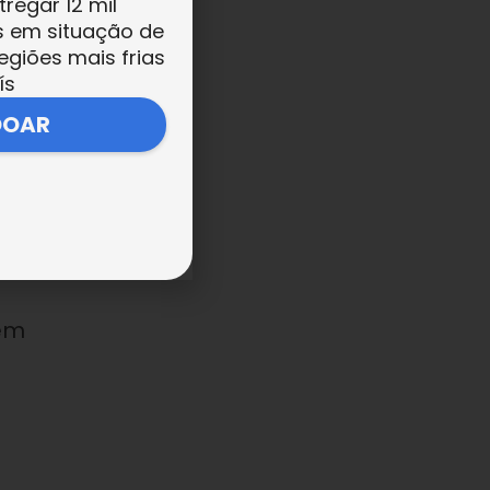
tregar 12 mil
s em situação de
a
egiões mais frias
ís
DOAR
tem