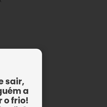
.
a
a
 sair,
guém a
 o frio!