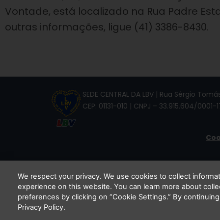
Vontade, está localizado na Rua Padre Estan
outras informações, ligue (41) 3386-8430.
SEDE CENTRAL DA LBV | Rua Sérgio Tomás,
CEP: 01131-010 | CNPJ – 33.915.604/0001-1
Coo
We respect your privacy. We use cookies to collect inform
experience on this website. You can learn more about coll
Li e
preferences by clicking on “Cookie Settings.” By continuing
Privacy Policy.
C