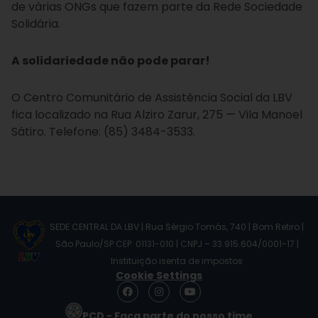
de várias ONGs que fazem parte da Rede Sociedade
Solidária.
A solidariedade não pode parar!
O Centro Comunitário de Assistência Social da LBV
fica localizado na Rua Alziro Zarur, 275 — Vila Manoel
Sátiro. Telefone: (85) 3484-3533.
SEDE CENTRAL DA LBV | Rua Sérgio Tomás, 740 | Bom Retiro |
São Paulo/SP CEP: 01131-010 | CNPJ – 33.915.604/0001-17 |
Instituição isenta de impostos
Cookie Settings
F
I
Y
a
n
o
c
s
u
PCD - Faça parte do nosso time