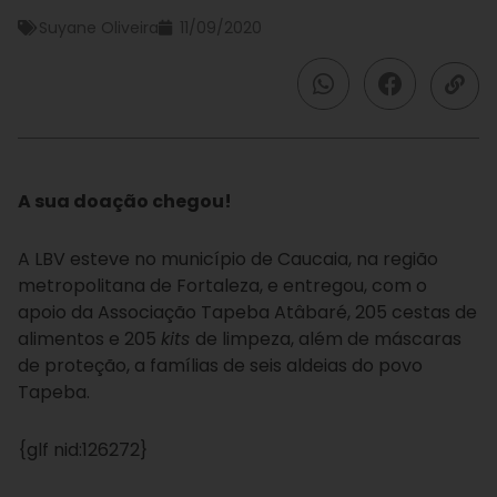
Suyane Oliveira
11/09/2020
A sua doação chegou!
A LBV esteve no município de Caucaia, na região
metropolitana de Fortaleza, e entregou, com o
apoio da Associação Tapeba Atâbaré, 205 cestas de
alimentos e 205
kits
de limpeza, além de máscaras
de proteção, a famílias de seis aldeias do povo
Tapeba.
{glf nid:126272}