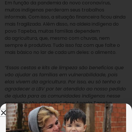
Em função da pandemia do novo coronavírus,
muitos indígenas perderam seus trabalhos
informais. Com isso, a situação financeira ficou ainda
mais fragilizada. Além disso, na aldeia indígena do
povo Tapeba, muitas famílias dependem
da agricultura, que, mesmo com chuvas, nem
sempre é produtiva. Tudo isso faz com que falte o
mais básico no lar de cada um deles: o alimento.
“Essas cestas e kits de limpeza são benefícios que
vão ajudar as famílias em vulnerabilidade, pois
elas vivem da agricultura. Por isso, eu só tenho a
agradecer a LBV por ter atendido ao nosso pedido
de ajuda para as comunidades indígenas nesse
momento tão delicado”
, disse Angela Tapeba,
presidente da Associação Indígena Tapeba Atâbaré.
Suyane Oliveira