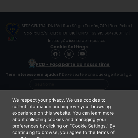
SEDE CENTRAL DA LBV | Rua Sérgio Tomás, 740 | Bom Retiro |
São Paulo/SP CEP: 01131-010 | CNPJ – 33.915.604/0001-17 |
Instituição isenta de impostos
Cookie Settings
F
I
Y
a
n
o
c
s
u
PCD - Faça parte do nosso time
e
t
t
b
a
u
Tem interesse em ajudar?
Deixe seu telefone que a gente te liga.
o
g
b
o
r
e
k
a
m
We respect your privacy. We use cookies to
collect information and improve your browsing
experience on this website. You can learn more
Li e concordo que minhas informações serão
about collecting cookies and managing your
tratadas de acordo com o
Aviso de Privacidade
preferences by clicking on “Cookie Settings.” By
da LBV
continuing to browse, you agree to the terms of
ENVIAR