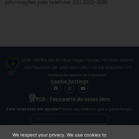
Informações pelo telefone: (13) 3202-0081.
SEDE CENTRAL DA LBV | Rua Sérgio Tomás, 740 | Bom Retiro |
São Paulo/SP CEP: 01131-010 | CNPJ – 33.915.604/0001-17 |
Instituição isenta de impostos
Cookie Settings
F
I
Y
a
n
o
c
s
u
PCD - Faça parte do nosso time
e
t
t
b
a
u
Tem interesse em ajudar?
Deixe seu telefone que a gente te liga.
o
g
b
o
r
e
k
a
m
We respect your privacy. We use cookies to