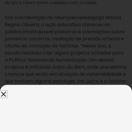
da LBV e falam sobre cuidados com a saúde.
Sob coordenação da neuropsicopedagoga Márcia
Regina Oliveira, a ação educativa ofereceu ao
público infantojuvenil palestras e orientações sobre
primeiros-socorros, avaliação de pressão arterial e
oficina de contação de histórias. “Nesse ano, a
escola resolveu criar alguns projetos voltados para
a Política Nacional de Humanização. Um desses
projetos é intitulado
Anjos do Bem
, onde atendemos
crianças que estão em situação de vulnerabilidade e
que tenham alguma patologia. Um outro é o
Sozinho
Eu Não Consigo
, que trabalha social, psicológica e
espiritualmente as pessoas”, especificou a
especialista, que faz alusão ao trabalho
socioeducacional desenvolvido pela LBV, que
carrega forte cunho para o despertar dos Valores
Ecumênicos.