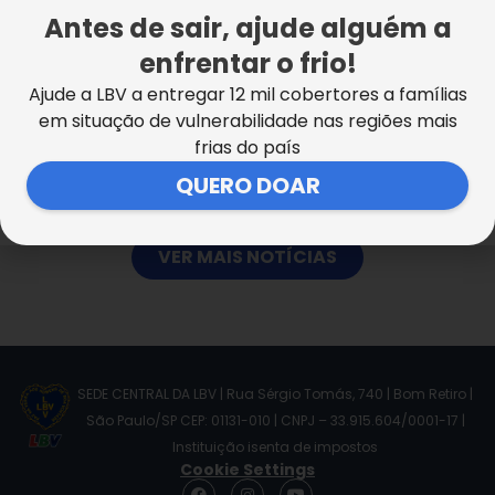
Antes de sair, ajude alguém a
enfrentar o frio!
Ajude a LBV a entregar 12 mil cobertores a famílias
em situação de vulnerabilidade nas regiões mais
Escola da LBV no Rio celebra 28 anos
frias do país
QUERO DOAR
VER MAIS NOTÍCIAS
SEDE CENTRAL DA LBV | Rua Sérgio Tomás, 740 | Bom Retiro |
São Paulo/SP CEP: 01131-010 | CNPJ – 33.915.604/0001-17 |
Instituição isenta de impostos
Cookie Settings
F
I
Y