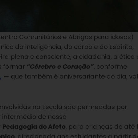
Centro Comunitários e Abrigos para idosos)
o da inteligência, do corpo e do Espírito,
a plena e consciente, a cidadania, a ética 
s formar
“Cérebro e Coração”
, conforme
,
— que também é aniversariante do dia, va
senvolvidas na Escola são permeadas por
or intermédio de nossa
a
Pedagogia do Afeto
, para crianças de até 
ênico
, direcionada aos estudantes a partir d