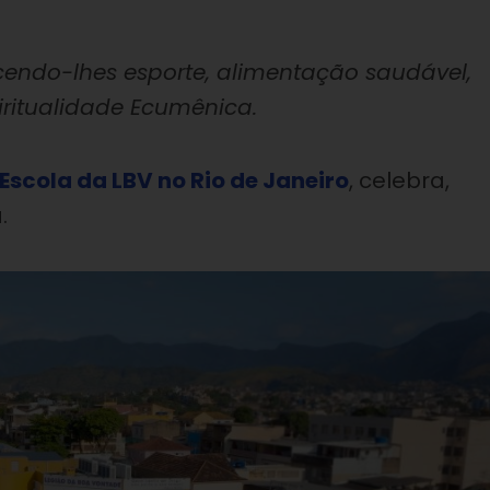
cendo-lhes esporte, alimentação saudável,
piritualidade Ecumênica.
Escola da LBV no Rio de Janeiro
, celebra,
.