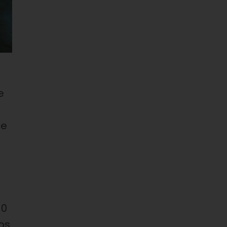
e
le
10
os