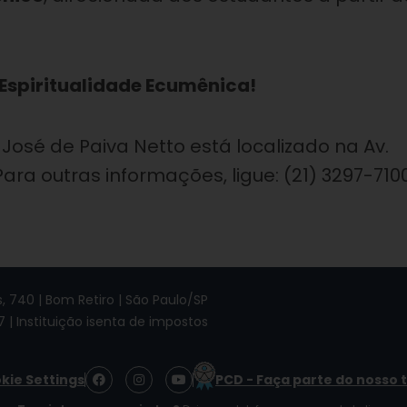
Espiritualidade Ecumênica!
 José de Paiva Netto está localizado na Av.
ra outras informações, ligue: (21) 3297-7100
 740 | Bom Retiro | São Paulo/SP
7 | Instituição isenta de impostos
F
I
Y
kie Settings
PCD - Faça parte do nosso 
a
n
o
c
s
u