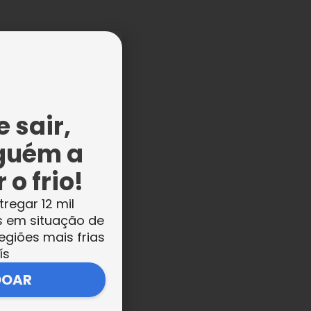
,
 sair,
guém a
 o frio!
tregar 12 mil
s em situação de
egiões mais frias
ís
DOAR