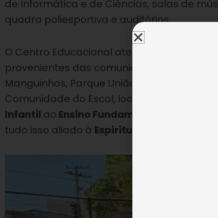
de Informática e de Ciências, salas de mús
quadra poliesportiva e auditórios.
O Centro Educacional atende diariamente,
provenientes das comunidades da Guarda, J
Manguinhos, Parque União de Del Castilho
Comunidade do Escol, localizadas em seu 
Infantil
ao
Ensino Fundamental II
, esporte
tudo isso aliado à
Espiritualidade Ecumên