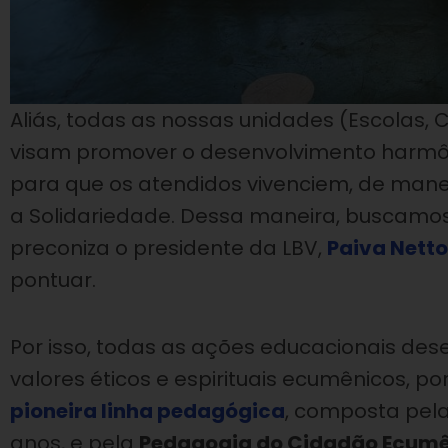
Aliás, todas as nossas unidades (Escolas, 
visam promover o desenvolvimento harmônic
para que os atendidos vivenciem, de maneir
a Solidariedade. Dessa maneira, buscamo
preconiza o presidente da LBV,
Paiva Netto
pontuar.
Por isso, todas as ações educacionais de
valores éticos e espirituais ecumênicos, p
pioneira linha pedagógica
, composta pel
anos, e pela
Pedagogia do Cidadão Ecum