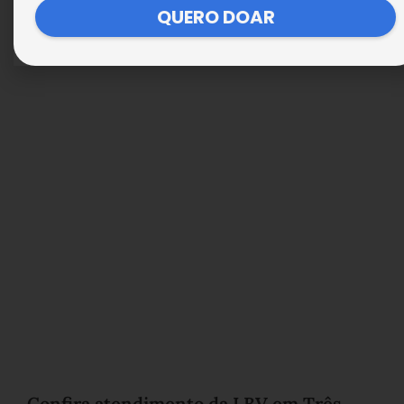
QUERO DOAR
Natal da LBV no Mato Grosso do Sul
Confira atendimento da LBV em Três