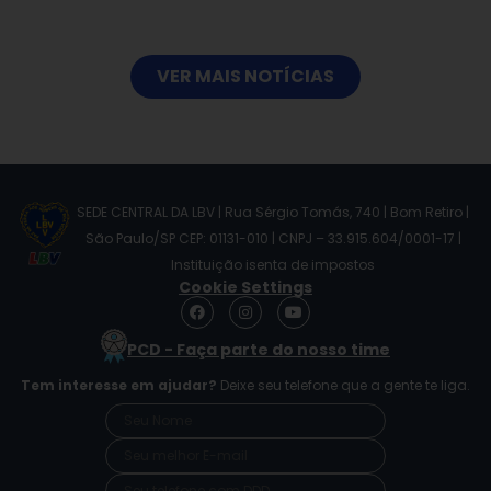
VER MAIS NOTÍCIAS
SEDE CENTRAL DA LBV | Rua Sérgio Tomás, 740 | Bom Retiro |
São Paulo/SP CEP: 01131-010 | CNPJ – 33.915.604/0001-17 |
Instituição isenta de impostos
Cookie Settings
F
I
Y
a
n
o
c
s
u
PCD - Faça parte do nosso time
e
t
t
b
a
u
Tem interesse em ajudar?
Deixe seu telefone que a gente te liga.
o
g
b
o
r
e
k
a
m