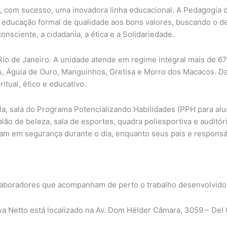
 com sucesso, uma inovadora linha educacional. A Pedagogia d
ia a educação formal de qualidade aos bons valores, buscando o 
onsciente, a cidadania, a ética e a Solidariedade.
Rio de Janeiro. A unidade atende em regime integral mais de 6
 Águia de Ouro, Manguinhos, Gretisa e Morro dos Macacos. Da E
itual, ético e educativo.
ula, sala do Programa Potencializando Habilidades (PPH para al
lão de beleza, sala de esportes, quadra poliesportiva e auditór
ficam em segurança durante o dia, enquanto seus pais e responsá
laboradores que acompanham de perto o trabalho desenvolvido 
va Netto está localizado na Av. Dom Hélder Câmara, 3059 – Del 