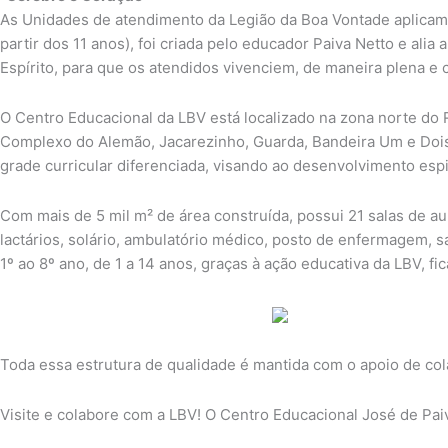
As Unidades de atendimento da Legião da Boa Vontade aplicam,
partir dos 11 anos), foi criada pelo educador Paiva Netto e al
Espírito, para que os atendidos vivenciem, de maneira plena e c
O Centro Educacional da LBV está localizado na zona norte do 
Complexo do Alemão, Jacarezinho, Guarda, Bandeira Um e Dois,
grade curricular diferenciada, visando ao desenvolvimento espir
Com mais de 5 mil m² de área construída, possui 21 salas de a
lactários, solário, ambulatório médico, posto de enfermagem, sa
1º ao 8º ano, de 1 a 14 anos, graças à ação educativa da LBV, 
Toda essa estrutura de qualidade é mantida com o apoio de co
Visite e colabore com a LBV! O Centro Educacional José de Pai