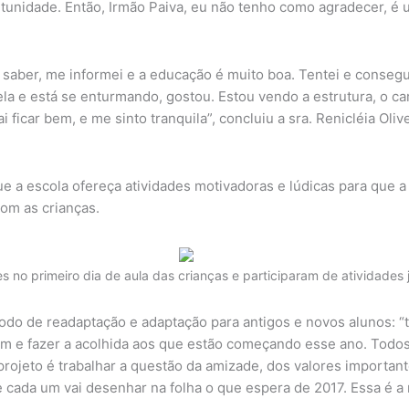
unidade. Então, Irmão Paiva, eu não tenho como agradecer, é u
aber, me informei e a educação é muito boa. Tentei e consegui 
 ela e está se enturmando, gostou. Estou vendo a estrutura, o c
 ficar bem, e me sinto tranquila”, concluiu a sra. Renicléia Oliv
ue a escola ofereça atividades motivadoras e lúdicas para que a
com as crianças.
s no primeiro dia de aula das crianças e participaram de atividades 
íodo de readaptação e adaptação para antigos e novos alunos: 
am e fazer a acolhida aos que estão começando esse ano. Todos 
ojeto é trabalhar a questão da amizade, dos valores importante
de cada um vai desenhar na folha o que espera de 2017. Essa é 