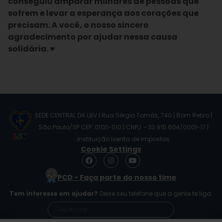
conseguiu amparar milhares de pessoas que
sofrem e levar a esperança aos corações que
precisam. A você, o nosso sincero
agradecimento por ajudar nessa causa
solidária. ♥
SEDE CENTRAL DA LBV | Rua Sérgio Tomás, 740 | Bom Retiro |
São Paulo/SP CEP: 01131-010 | CNPJ – 33.915.604/0001-17 |
Instituição isenta de impostos
Cookie Settings
F
I
Y
a
n
o
c
s
u
PCD - Faça parte do nosso time
e
t
t
b
a
u
Tem interesse em ajudar?
Deixe seu telefone que a gente te liga.
o
g
b
o
r
e
k
a
m