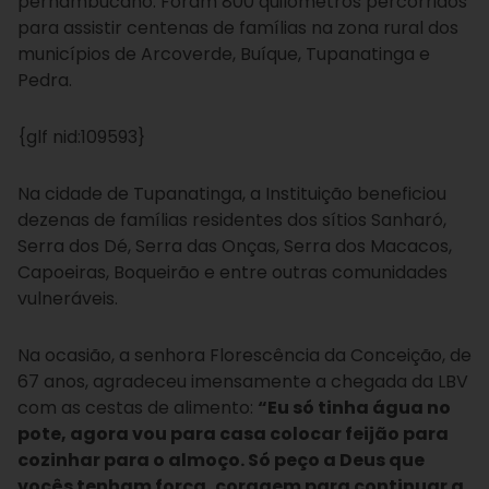
pernambucano. Foram 800 quilômetros percorridos
para assistir centenas de famílias na zona rural dos
municípios de Arcoverde, Buíque, Tupanatinga e
Pedra.
{glf nid:109593}
Na cidade de Tupanatinga, a Instituição beneficiou
dezenas de famílias residentes dos sítios Sanharó,
Serra dos Dé, Serra das Onças, Serra dos Macacos,
Capoeiras, Boqueirão e entre outras comunidades
vulneráveis.
Na ocasião, a senhora Florescência da Conceição, de
67 anos, agradeceu imensamente a chegada da LBV
com as cestas de alimento:
“Eu só tinha água no
pote, agora vou para casa colocar feijão para
cozinhar para o almoço. Só peço a Deus que
vocês tenham força, coragem para continuar a