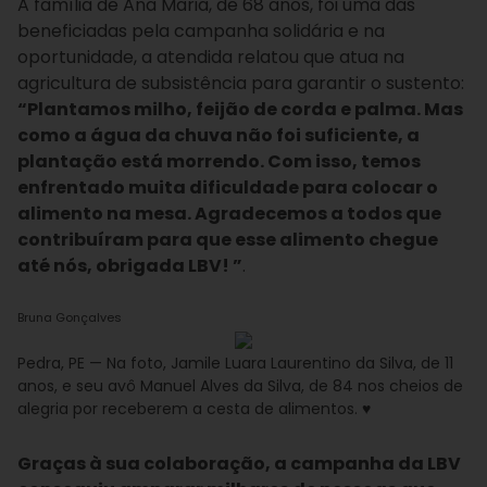
A família de Ana Maria, de 68 anos, foi uma das
beneficiadas pela campanha solidária e na
oportunidade, a atendida relatou que atua na
agricultura de subsistência para garantir o sustento:
“Plantamos milho, feijão de corda e palma. Mas
como a água da chuva não foi suficiente, a
plantação está morrendo. Com isso, temos
enfrentado muita dificuldade para colocar o
alimento na mesa. Agradecemos a todos que
contribuíram para que esse alimento chegue
até nós, obrigada LBV! ”
.
Bruna Gonçalves
Pedra, PE — Na foto, Jamile Luara Laurentino da Silva, de 11
anos, e seu avô Manuel Alves da Silva, de 84 nos cheios de
alegria por receberem a cesta de alimentos. ♥
Graças à sua colaboração, a campanha da LBV