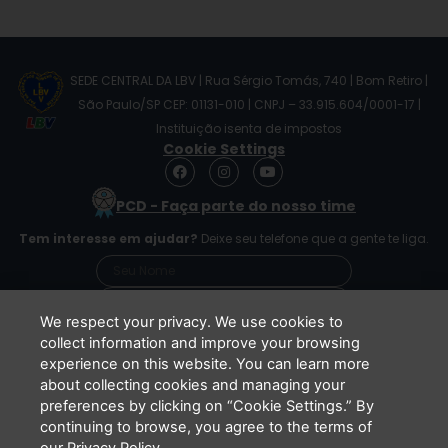
SEDE CENTRAL DA LBV | Rua Sérgio Tomás, 740 | Bom Retiro |
São Paulo/SP CEP: 01131-010 | CNPJ – 33.915.604/0001-17 |
Instituição isenta de impostos
Cookie Settings
F
I
Y
a
n
o
c
s
u
PCD - Faça parte do nosso time
e
t
t
b
a
u
Tem interesse em ajudar?
Deixe seu telefone que a gente te liga.
o
g
b
o
r
e
k
a
m
We respect your privacy. We use cookies to
collect information and improve your browsing
experience on this website. You can learn more
Li e concordo que minhas informações serão
about collecting cookies and managing your
tratadas de acordo com o
Aviso de Privacidade
preferences by clicking on “Cookie Settings.” By
da LBV
continuing to browse, you agree to the terms of
ENVIAR