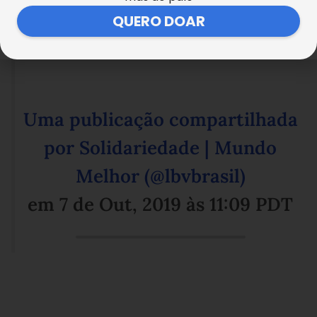
QUERO DOAR
Uma publicação compartilhada
por Solidariedade | Mundo
Melhor (@lbvbrasil)
em
7 de Out, 2019 às 11:09 PDT