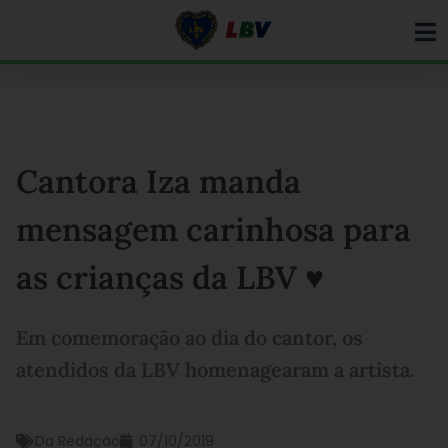
Ir
para
o
conteúdo
Cantora Iza manda
mensagem carinhosa para
as crianças da LBV ♥
Em comemoração ao dia do cantor, os
atendidos da LBV homenagearam a artista.
Da Redação
07/10/2019