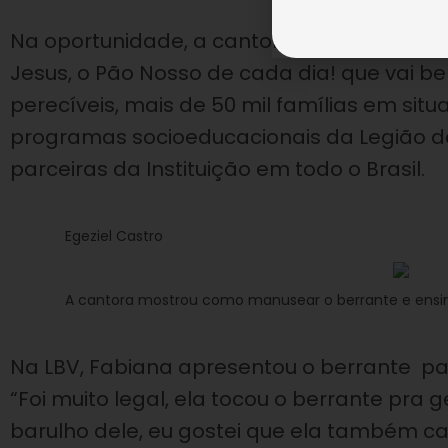
Na oportunidade, a cantora vestiu a cam
Jesus, o Pão Nosso de cada dia! que vai b
perecíveis, mais de 50 mil famílias em sit
programas socioeducacionais da Legião da
parceiras da Instituição em todo o Brasil.
Egeziel Castro
A cantora mostrou como manusear o berrante e ensin
Na LBV, Fabiana apresentou o berrante p
“Foi muito legal, ela tocou o berrante pra
barulho dele, eu gostei que ela também ca