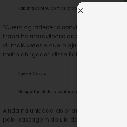
Fabiana cantou com as crianças e recebeu homenage
“Quero agradecer o convite da LBV, estou m
trabalho maravilhoso as crianças, que são
vir mais vezes e quero ajudar nesta campa
muito obrigado”, disse Fabiana.
Egeziel Castro
Na oportunidade, a cantora recebeu a homenagem das
Ainda na unidade, as crianças entregaram 
pela passagem do Dia do Cantor.