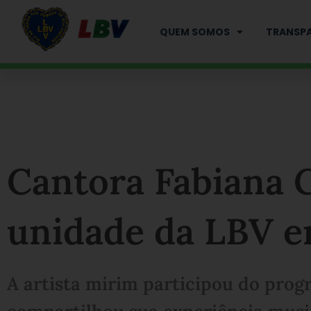
Ir
para
QUEM SOMOS
TRANSPA
o
conteúdo
Cantora Fabiana 
unidade da LBV 
A artista mirim participou do prog