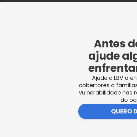
m dos pequenos pelo Dia do Cantor.
uito feliz em estar aqui hoje. Conheci esse
 muito divertidas, muito espontâneas. Quero
Antes de
nha do natal que vai beneficiar muita gente
ajude al
enfrentar
Ajude a LBV a en
cobertores a família
vulnerabilidade nas r
 crianças pelo Dia do Cantor.
do pa
QUERO 
para Fabiana um quadro felicitando a artis