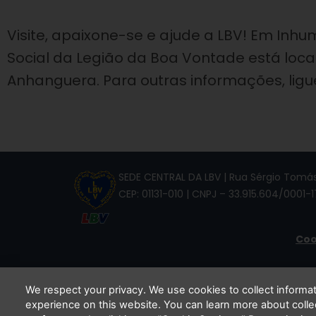
Visite, apaixone-se e ajude a LBV! Em Inhu
Social da Legião da Boa Vontade está loca
Anhanguera. Para outras informações, ligue
SEDE CENTRAL DA LBV | Rua Sérgio Tomás,
CEP: 01131-010 | CNPJ – 33.915.604/0001-1
Coo
We respect your privacy. We use cookies to collect inform
experience on this website. You can learn more about coll
Li e