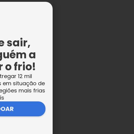
 sair,
,
guém a
 o frio!
tregar 12 mil
s em situação de
egiões mais frias
ís
DOAR
ta