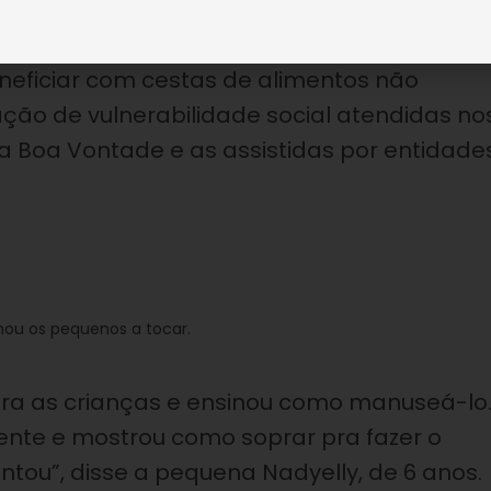
isa da campanha Natal Permanente da LBV 
eneficiar com cestas de alimentos não
uação de vulnerabilidade social atendidas no
 Boa Vontade e as assistidas por entidade
ou os pequenos a tocar.
ara as crianças e ensinou como manuseá-lo
 gente e mostrou como soprar pra fazer o
ntou”, disse a pequena Nadyelly, de 6 anos.