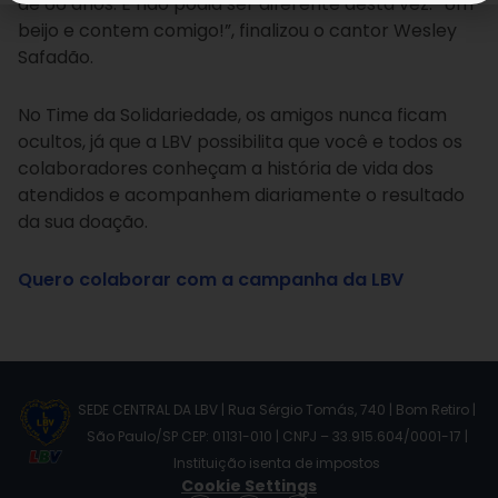
de 66 anos. E não podia ser diferente desta vez. “Um
beijo e contem comigo!”, finalizou o cantor Wesley
Safadão.
No Time da Solidariedade, os amigos nunca ficam
ocultos, já que a LBV possibilita que você e todos os
colaboradores conheçam a história de vida dos
atendidos e acompanhem diariamente o resultado
da sua doação.
Quero colaborar com a campanha da LBV
SEDE CENTRAL DA LBV | Rua Sérgio Tomás, 740 | Bom Retiro |
São Paulo/SP CEP: 01131-010 | CNPJ – 33.915.604/0001-17 |
Instituição isenta de impostos
Cookie Settings