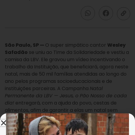
São Paulo, SP —
O super simpático cantor
Wesley
Safadão
se uniu ao Time da Solidariedade e vestiu a
camisa da LBV. Ele gravou um vídeo incentivando o
trabalho da Instituição, que beneficiará, agora neste
natal, mais de 50 mil famílias atendidas ao longo do
ano pelos programas socioeducacionais e de
instituições parceiras. A Campanha
Natal
Permanente da LBV — Jesus, o Pão Nosso de cada
dia!
entregará, com a ajuda do povo, cestas de
alimentos, afim de garantir a elas um natal sem
fome e mais feliz.