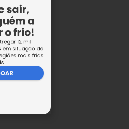
 sair,
guém a
 o frio!
tregar 12 mil
s em situação de
egiões mais frias
ís
DOAR