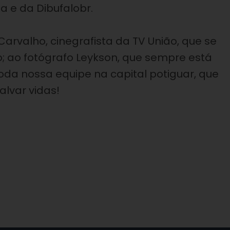
a e da Dibufalobr.
valho, cinegrafista da TV União, que se
o; ao fotógrafo Leykson, que sempre está
oda nossa equipe na capital potiguar, que
salvar vidas!⠀⠀⠀⠀⠀⠀