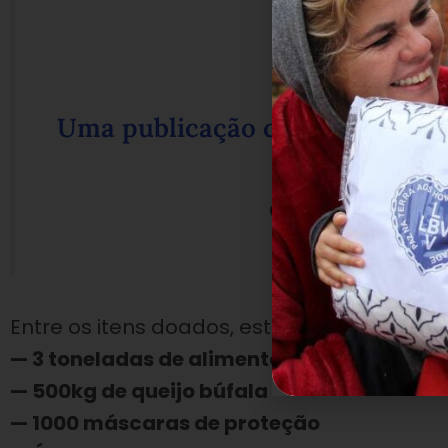
Uma publicação compartilhada 
(@lb
em
23 de Abr,
Entre os itens doados, estão:
— 3 toneladas de alimentos
— 500kg de queijo búfala
— 1000 máscaras de proteção