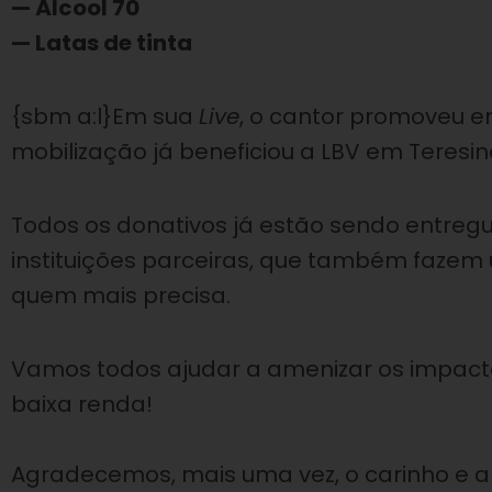
— Álcool 70
— Latas de tinta
{sbm a:l}Em sua
Live
, o cantor promoveu e
mobilização já beneficiou a LBV em Teresina
Todos os donativos já estão sendo entregu
instituições parceiras, que também fazem
quem mais precisa.⠀
Vamos todos ajudar a amenizar os impacto
baixa renda!
⠀⠀⠀⠀⠀⠀⠀⠀
Agradecemos, mais uma vez, o carinho e a