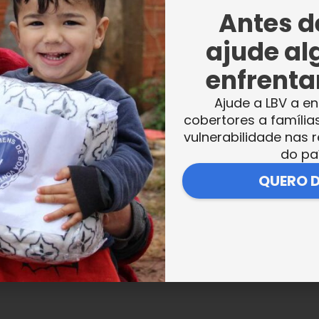
Antes de
ajude al
enfrentar
por Solidariedade | Mundo Melhor
Ajude a LBV a en
vbrasil)
cobertores a família
vulnerabilidade nas r
 2020 às 10:34 PDT
do pa
QUERO 