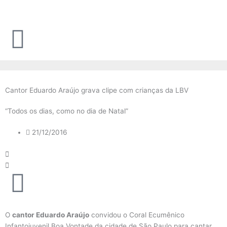
Ir
para
o
conteúdo
Cantor Eduardo Araújo grava clipe com crianças da LBV
“Todos os dias, como no dia de Natal”
21/12/2016
O
cantor Eduardo Araújo
convidou o Coral Ecumênico
Infantojuvenil Boa Vontade da cidade de São Paulo para cantar