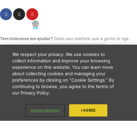
Cookie Settings
F
I
Y
a
n
o
c
s
u
e
t
t
PCD - Faça parte do nosso time
b
a
u
o
g
b
Tem interesse em ajudar?
Deixe seu telefone que a gente te liga.
o
r
e
k
a
m
We respect your privacy. We use cookies to
collect information and improve your browsing
experience on this website. You can learn more
about collecting cookies and managing your
Li e concordo que minhas informações serão tratadas de
preferences by clicking on “Cookie Settings.” By
acordo com o
Aviso de Privacidade
da LBV
continuing to browse, you agree to the terms of
ENVIAR
our Privacy Policy.
Copyright 2026 - LBV - Legião da Boa Vontade. Todos os direitos
Cookie Settings
I AGREE
reservados.
Quem somos
Apresentação