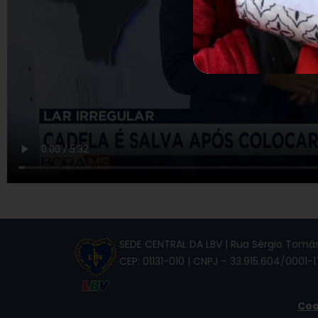
SEDE CENTRAL DA LBV | Rua Sérgio Tomás,
CEP: 01131-010 | CNPJ – 33.915.604/0001-1
Coo