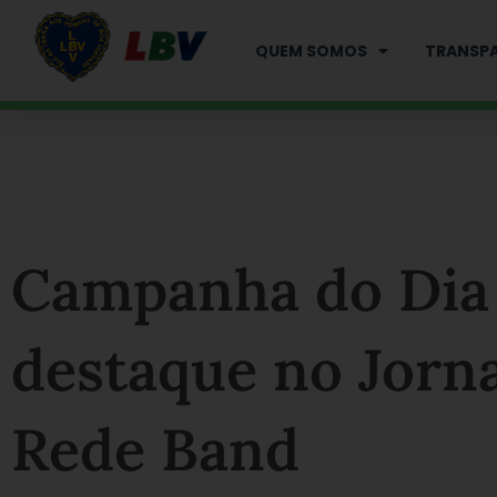
Ir
para
QUEM SOMOS
TRANSPA
o
conteúdo
Campanha do Dia
destaque no Jorn
Rede Band