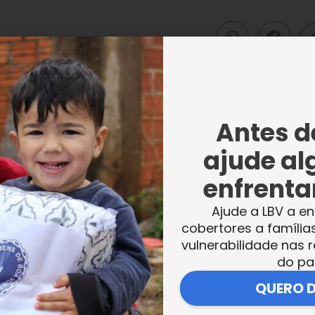
Antes de
ajude al
enfrentar
Ajude a LBV a en
cobertores a família
vulnerabilidade nas r
do pa
QUERO 