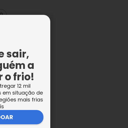
 sair,
guém a
 o frio!
tregar 12 mil
s em situação de
egiões mais frias
ís
DOAR