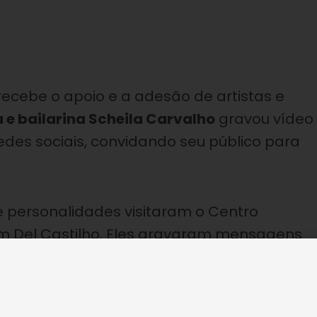
ecebe o apoio e a adesão de artistas e
e bailarina Scheila Carvalho
gravou vídeo
edes sociais, convidando seu público para
e personalidades visitaram o Centro
em Del Castilho. Eles gravaram mensagens
borar com esta ação solidária.
participou há vários anos da Campanha de