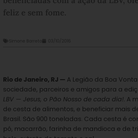
beneficiadas com a ação da LBV, of
feliz e sem fome.
Simone Barreto
03/10/2016
Rio de Janeiro, RJ —
A Legião da Boa Vonta
sociedade, parceiros e amigos para a ed
LBV — Jesus, o Pão Nosso de cada dia!
. A 
de cesta de alimentos, e beneficiar mais d
Brasil. São 900 toneladas. Cada cesta é com
pó, macarrão, farinha de mandioca e de tr