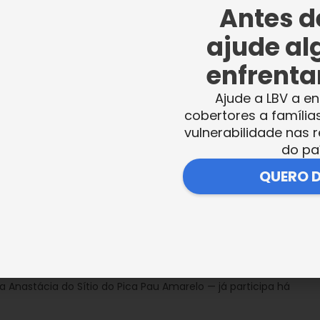
conheceu de perto a Unidade escolar da
Antes de
da escola, gostei de ver, muito bem cuidada
ajude al
sive, tudo, tudo. Piso, parede, madeira que
enfrentar
foi emocionante! Muito lindo! Vocês estão d
Ajude a LBV a en
Vale a pena ajudar. Nós nascemos sozinhos,
cobertores a família
e um todo. Sendo assim, quanto mais você
vulnerabilidade nas r
endo por você, é por você, na verdade. Eu
do pa
 a todos. Façam mais por você. A gente se
QUERO 
a Anastácia do Sítio do Pica Pau Amarelo — já participa há