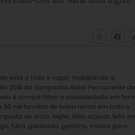
erecendo-lhes um Natal mais digno,
de está a todo o vapor mobilizando a
ição 2016 da campanha
Natal Permanente d
meta é compartilhar a solidariedade em for
e 50 mil famílias de baixa renda em todo o
posta de arroz, feijão, óleo, açúcar, leite e
igo, fubá, goiabada, gelatina, massa para