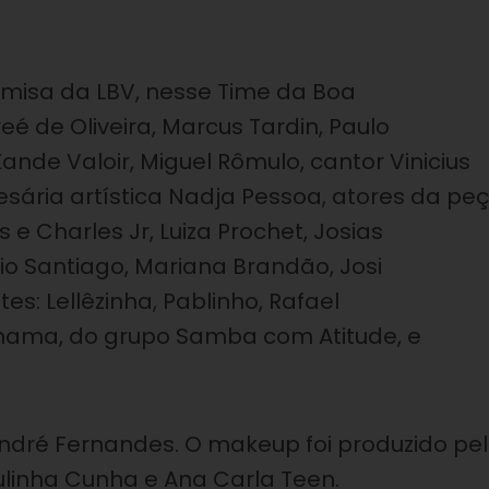
amisa da LBV, nesse Time da Boa
eé de Oliveira, Marcus Tardin, Paulo
nde Valoir, Miguel Rômulo, cantor Vinicius
ária artística Nadja Pessoa, atores da pe
e Charles Jr, Luiza Prochet, Josias
cio Santiago, Mariana Brandão, Josi
s: Lellêzinha, Pablinho, Rafael
 Chama, do grupo Samba com Atitude, e
 André Fernandes. O makeup foi produzido pe
linha Cunha e Ana Carla Teen.