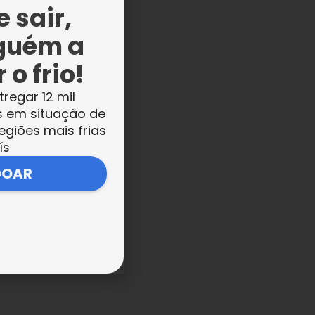
 sair,
,
guém a
 o frio!
e
tregar 12 mil
s em situação de
egiões mais frias
ís
DOAR