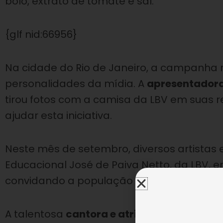
bolo, extrato de tomate e sal.
{glf nid:66956}
Na cidade do Rio de Janeiro, a campanha r
personalidades da mídia. A
apresentadora 
tirou fotos com a camisa da LBV em suas r
ajudar esta iniciativa.
Neste mês de setembro, diversos artistas 
Educacional José de Paiva Netto, da LBV, 
convidando a população a conhecer e cola
A talentosa
cantora e atriz Dhu Moraes
já 