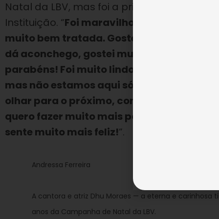
Natal da LBV, mas foi a primeira vez que 
Instituição. “
Foi maravilhoso! A qualidade 
muito bem tratada. Gostei das cores, inclu
dá aconchego, gostei muito. As crianças, 
parabéns! Foi muito lindo, emocionante! 
mas não estamos aqui sós, somos parte d
olhar para o próximo, contribuir, está faz
quero fazer muito mais por mim e convido
sente muito mais feliz!
”.
Andressa Ferreira
A cantora e atriz Dhu Moraes — a eterna e carinhosa ti
anos da Campanha de Natal da LBV.