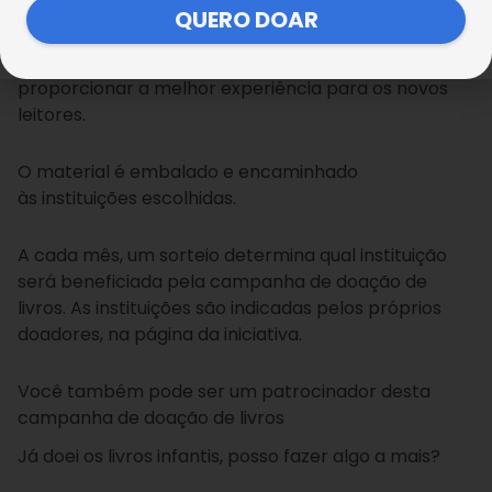
QUERO DOAR
Existe uma equipe quando a doação chega, para
analisar o conteúdo e garantir que ele vai
proporcionar a melhor experiência para os novos
leitores.
O material é embalado e encaminhado
às instituições escolhidas.
A cada mês, um sorteio determina qual instituição
será beneficiada pela campanha de doação de
livros. As instituições são indicadas pelos próprios
doadores, na página da iniciativa.
Você também pode ser um patrocinador desta
campanha de doação de livros
Já doei os livros infantis, posso fazer algo a mais?