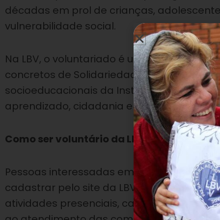
décadas em prol de crianças, adolescentes
vulnerabilidade social.
Na LBV, o voluntariado é uma oportunidade
concretos de Solidariedade. Além de contr
socioeducacionais da Instituição, os volu
aprendizado, cidadania e crescimento hu
Como ser voluntário da LBV
Pessoas interessadas em integrar a rede d
cadastrar pelo site da LBV. Há diversas fo
atividades presenciais, campanhas solidári
ao atendimento das comunidades assistid