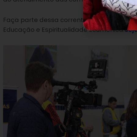
Faça parte dessa corrente do bem e ajude
Educação e Espiritualidade Ecumênica.
Sej