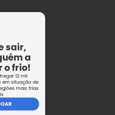
 sair,
guém a
 o frio!
tregar 12 mil
s em situação de
egiões mais frias
ís
DOAR
s