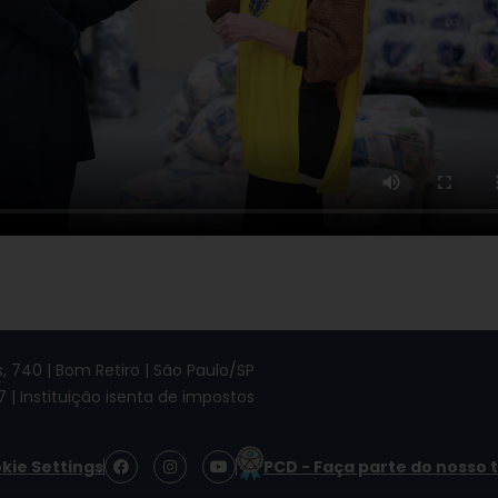
 740 | Bom Retiro | São Paulo/SP
7 | Instituição isenta de impostos
F
I
Y
kie Settings
PCD - Faça parte do nosso 
a
n
o
c
s
u