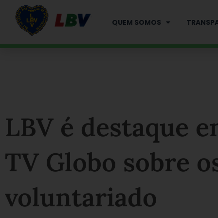
Ir
para
QUEM SOMOS
TRANSPA
o
conteúdo
LBV é destaque e
TV Globo sobre os
voluntariado