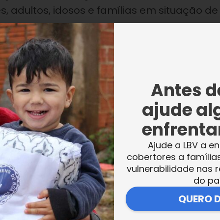
, adultos, idosos e famílias em situação de
 de transformar vidas por meio de gestos
ibuir para o desenvolvimento das ações
Antes de
ntários também vivenciam experiências de
ajude al
mano.
enfrentar
Ajude a LBV a en
cobertores a família
vulnerabilidade nas r
e voluntários da Instituição podem se
do pa
rmas de colaborar, seja participando de
QUERO 
as, ações educativas ou iniciativas voltada
as.