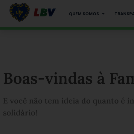
Ir
para
QUEM SOMOS
TRANSPA
o
conteúdo
Boas-vindas à Fa
E você não tem ideia do quanto é i
solidário!