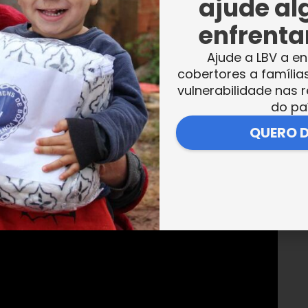
ajude al
enfrentar
Ajude a LBV a en
cobertores a família
vulnerabilidade nas r
do pa
QUERO 