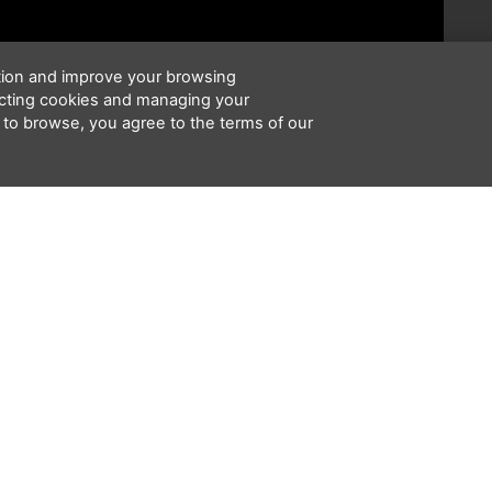
ation and improve your browsing
ecting cookies and managing your
 to browse, you agree to the terms of our
 tanto quanto você alegrou o nosso, ao ent
ontas
de nossas ações por aqui e também
mpartilhe
!