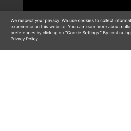
We respect your privacy. We use cookies to collect inform
experience on this website. You can learn more about coll
preferences by clicking on “Cookie Settings.” By continuing
Privacy Policy.
Esperamos que esse vídeo alegre o seu dia
para nosso time de doadores.
Você pode acompanhar a
prestação de c
nas nossas redes sociais.
Siga, curta e co