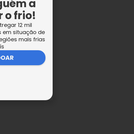
guém a
 o frio!
tregar 12 mil
s em situação de
egiões mais frias
ís
DOAR