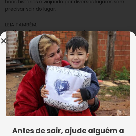
boas histórias e viajando por diversos lugares sem
precisar sair do lugar.
LEIA TAMBÉM:
Legião da Boa Vontade promove incentivo à leitura
desde a mais tenra idade
Em Taguatinga, a Escola da LBV atende crianças de 2
a 5 anos que estão na Educação Infantil. Para os
pequenos, a escrita ainda é apenas um conjunto de
marcas em folhas de papel. Contudo, por meio da
contadora de histórias da LBV Jeanine Araujo essas
marcas ganham vida. “Nas histórias as crianças têm,
tanto a vivência do que elas já têm contato, quanto
com o imaginário, para construírem os conceitos de
matemática, português, relacionamento,
convivência com os colegas”, disse.
Antes de sair, ajude alguém a