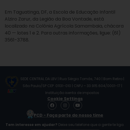
Em Taguatinga, DF, a Escola de Educação Infantil
Alziro Zarur, da Legião da Boa Vontade, está
localizado na Colônia Agrícola Samambaia, chácara
40 — lotes 1 e 2. Para outras informações, ligue: (61)
3561-3788.
SEDE CENTRAL DA LBV | Rua Sérgio Tomás, 740 | Bom Retiro |
São Paulo/SP CEP: 01131-010 | CNPJ – 33.915.604/0001-17 |
Instituição isenta de impostos
Cookie Settings
F
I
Y
a
n
o
c
s
u
PCD - Faça parte do nosso time
e
t
t
b
a
u
Tem interesse em ajudar?
Deixe seu telefone que a gente te liga.
o
g
b