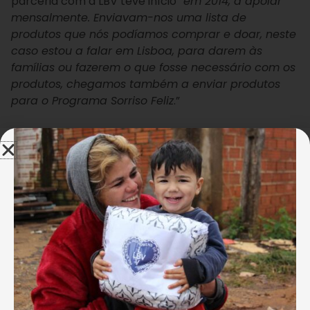
parceria com a LBV teve início “
em 2014, a apoiar
mensalmente. Enviavam-nos uma lista de
produtos que nós podíamos comprar e doar, neste
caso estou a falar em Lisboa, para darem às
famílias ou fazerem o que fosse necessário com os
produtos, chegamos também a enviar produtos
para o Programa Sorriso Feliz
.”
Os colaboradores da Bayer participam, desde de
2015, no Programa Ronda da Caridade, quatro a
cinco vezes por ano e, este ano, a administração da
empresa decidiu disponibilizar uma semana para
que os seus colaboradores, em horário laboral,
pudessem realizar voluntariado, Manuela
Constantino lembrou-se logo da Legião da Boa
Vontade, como a própria afirma “
Eu lembrei-me
logo da LBV automaticamente. Mantemos a
ligação e lembrei-me logo de dizer: Eloísa (LBV), o
que é que podemos fazer, vocês fazem os cabazes