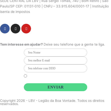
SEDE CENTRAL DA LBV | Rua Sérgio Tomás, 740 | Bom Retiro | São
Paulo/SP CEP: 01131-010 | CNPJ – 33.915.604/0001-17 | Instituição
isenta de impostos
Cookie Settings
F
I
Y
a
n
o
c
s
u
PCD - Faça parte do nosso time
e
t
t
b
a
u
Tem interesse em ajudar?
Deixe seu telefone que a gente te liga.
o
g
b
o
r
e
k
a
m
Li e concordo que minhas informações serão tratadas de
acordo com o
Aviso de Privacidade
da LBV
ENVIAR
Copyright 2026 - LBV - Legião da Boa Vontade. Todos os direitos
reservados.