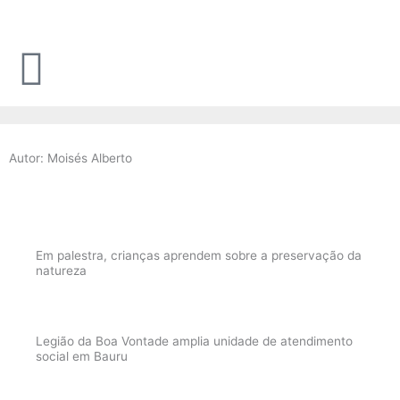
Ir
para
o
conteúdo
Autor: Moisés Alberto
Em palestra, crianças aprendem sobre a preservação da
natureza
Legião da Boa Vontade amplia unidade de atendimento
social em Bauru