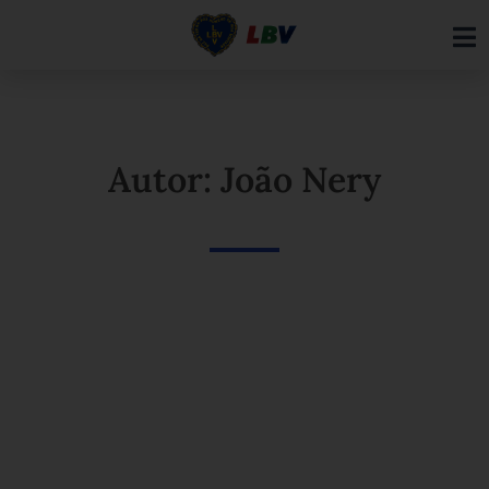
Ir
para
o
conteúdo
Autor: João Nery