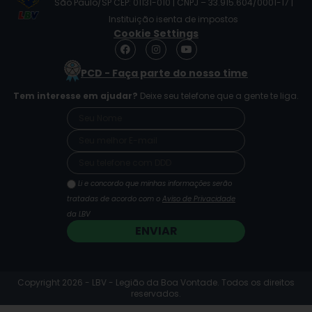
São Paulo/SP CEP: 01131-010 | CNPJ – 33.915.604/0001-17 |
Instituição isenta de impostos
Cookie Settings
F
I
Y
a
n
o
c
s
u
PCD - Faça parte do nosso time
e
t
t
b
a
u
Tem interesse em ajudar?
Deixe seu telefone que a gente te liga.
o
g
b
o
r
e
k
a
m
Li e concordo que minhas informações serão
tratadas de acordo com o
Aviso de Privacidade
da LBV
ENVIAR
Copyright 2026 - LBV - Legião da Boa Vontade. Todos os direitos
reservados.