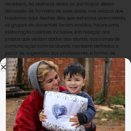
recebem, na vivência deles ao participar dessa
discussão de formato de suas aulas, nos relatos que
trazemos aqui. Nestes dias que estamos vivenciando,
os grupos de docentes foram ouvidos, houve uma
elaboração coletiva, inclusive, em relação aos
prazos que seriam dados aos alunos, aos canais de
comunicação com os alunos, também definidos a
partir de sugestões dos professores, a forma de
cada vídeo que ficou na pessoalidade de cada
um, no perfil que cada um quis escolher, cada um foi
para um caminho, cada um viu como se sentia mais
confortável”.
Analisando este desafio de manter o aluno
interessado, é mais do que necessário olhar para ele
com cuidado, atenção e amor. E para isso, a
professora Suelí apresentou aos participantes os
seguintes pontos: