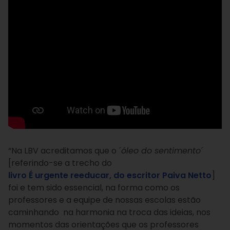
“Na LBV acreditamos que o ´
óleo do sentimento
´
[referindo-se a trecho do
livro É urgente reeducar, do escritor Paiva Netto
]
foi e tem sido essencial, na forma como os
professores e a equipe de nossas escolas estão
caminhando na harmonia na troca das ideias, nos
momentos das orientações que os professores