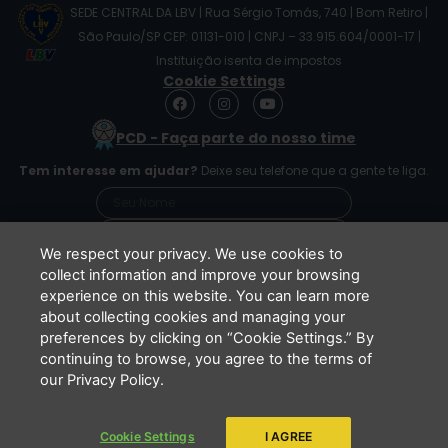
SEDE CENTRAL DA LBV | Rua Sérgio Tomás, 740 | Bom Retiro |
São Paulo/SP CEP: 01131-010 | CNPJ – 33.915.604/0001-17 |
Instituição isenta de impostos
Cookie Settings
F
I
Y
a
n
o
c
s
u
PCD - Faça parte do nosso time
e
t
t
b
a
u
Tem interesse em ajudar?
Deixe seu telefone que a gente te liga.
o
g
b
o
r
e
k
a
m
We respect your privacy. We use cookies to
collect information and improve your browsing
experience on this website. You can learn more
Li e concordo que minhas informações serão
about collecting cookies and managing your
tratadas de acordo com o
Aviso de Privacidade
preferences by clicking on “Cookie Settings.” By
da LBV
continuing to browse, you agree to the terms of
ENVIAR
our Privacy Policy.
Cookie Settings
I AGREE
Copyright 2026 - LBV - Legião da Boa Vontade. Todos os direitos