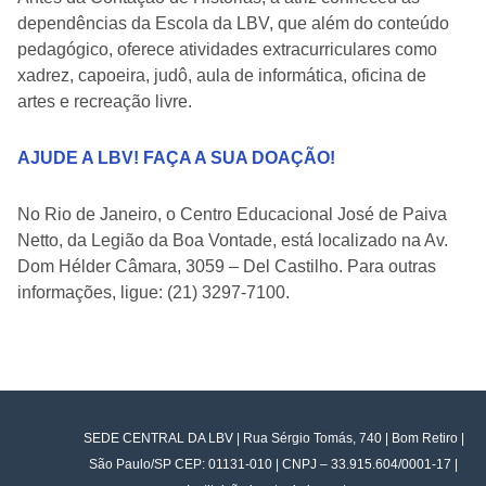
dependências da Escola da LBV, que além do conteúdo
pedagógico, oferece atividades extracurriculares como
xadrez, capoeira, judô, aula de informática, oficina de
artes e recreação livre.
AJUDE A LBV! FAÇA A SUA DOAÇÃO!
No Rio de Janeiro, o Centro Educacional José de Paiva
Netto, da Legião da Boa Vontade, está localizado na Av.
Dom Hélder Câmara, 3059 – Del Castilho. Para outras
informações, ligue: (21) 3297-7100.
SEDE CENTRAL DA LBV | Rua Sérgio Tomás, 740 | Bom Retiro |
São Paulo/SP CEP: 01131-010 | CNPJ – 33.915.604/0001-17 |