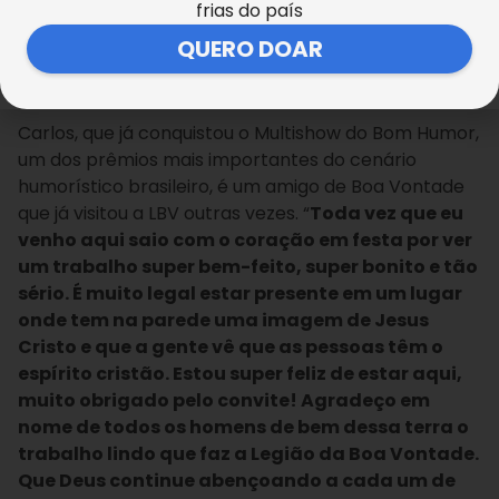
que a gente tem
”.
frias do país
QUERO DOAR
Carla Mônica
Carlos, que já conquistou o Multishow do Bom Humor,
um dos prêmios mais importantes do cenário
humorístico brasileiro, é um amigo de Boa Vontade
que já visitou a LBV outras vezes. “
Toda vez que eu
venho aqui saio com o coração em festa por ver
um trabalho super bem-feito, super bonito e tão
sério. É muito legal estar presente em um lugar
onde tem na parede uma imagem de Jesus
Cristo e que a gente vê que as pessoas têm o
espírito cristão. Estou super feliz de estar aqui,
muito obrigado pelo convite! Agradeço em
nome de todos os homens de bem dessa terra o
trabalho lindo que faz a Legião da Boa Vontade.
Que Deus continue abençoando a cada um de