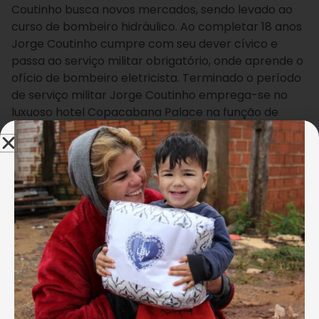
Coutinho busca novos mercados, sendo levado ao
curso de bombeiro hidráulico. Ao completar 18 anos
Jorge Coutinho cumpre com seu dever cívico e
passa ao serviço militar obrigatório, onde aprende o
ofício de bombeiro eletricista. Terminado o período
de serviço militar Jorge Coutinho emprega-se no
luxuoso hotel Copacabana Palace na função de
bombeiro hidráulico. É lá que ao assistir aos ensaios
das grandes companhias artísticas Jorge Coutinho
descobre uma nova paixão e a profissão que
realmente desejava seguir. Sempre obstinado Jorge
Coutinho se matricula no Conservatório e no curso
do Teatro Tablado. Em 1958 faz seu primeiro
trabalho como ator na peça teatral “Do mundo
nada se leva” ao lado de nomes já consagrados da
dramaturgia brasileira. Ainda no ano de 1960 Jorge
Coutinho participado do Centro Popular de Cultura
da União Nacional dos Estudantes – CPC/UNE iniciou
seu sonho de descentralizar a cultura sempre tão