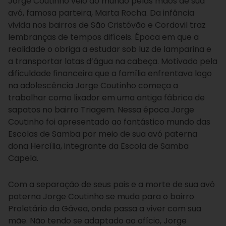
Jorge Coutinho veio ao mundo pelas mãos de sua
avó, famosa parteira, Marta Rocha. Da infância
vivida nos bairros de São Cristóvão e Cordovil traz
lembranças de tempos difíceis. Época em que a
realidade o obriga a estudar sob luz de lamparina e
a transportar latas d’água na cabeça. Motivado pela
dificuldade financeira que a família enfrentava logo
na adolescência Jorge Coutinho começa a
trabalhar como lixador em uma antiga fábrica de
sapatos no bairro Triagem. Nessa época Jorge
Coutinho foi apresentado ao fantástico mundo das
Escolas de Samba por meio de sua avó paterna
dona Hercília, integrante da Escola de Samba
Capela.
Com a separação de seus pais e a morte de sua avó
paterna Jorge Coutinho se muda para o bairro
Proletário da Gávea, onde passa a viver com sua
mãe. Não tendo se adaptado ao ofício, Jorge