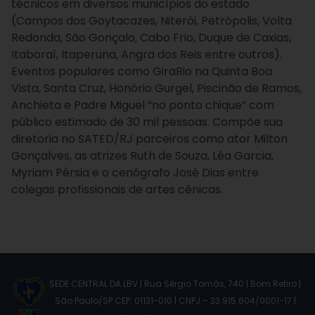
técnicos em diversos municípios do estado
(Campos dos Goytacazes, Niterói, Petrópolis, Volta
Redonda, São Gonçalo, Cabo Frio, Duque de Caxias,
Itaboraí, Itaperuna, Angra dos Reis entre outros).
Eventos populares como GiraRio na Quinta Boa
Vista, Santa Cruz, Honório Gurgel, Piscinão de Ramos,
Anchieta e Padre Miguel “no ponto chique” com
público estimado de 30 mil pessoas. Compõe sua
diretoria no SATED/RJ parceiros como ator Milton
Gonçalves, as atrizes Ruth de Souza, Léa Garcia,
Myriam Pérsia e o cenógrafo José Dias entre
colegas profissionais de artes cênicas.
SEDE CENTRAL DA LBV | Rua Sérgio Tomás, 740 | Bom Retiro |
São Paulo/SP CEP: 01131-010 | CNPJ – 33.915.604/0001-17 |