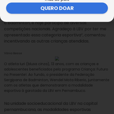
de lado sua timidez, conversando com as crianças e
QUERO DOAR
adolescentes do Recife. “É importante estudarmos e
nos dedicarmos ao esporte. Através da LBV conheci
o badminton, e hoje participo de diversas
competições nacionais. Agradeço à LBV por ter me
apresentado essa categoria esportiva”, comentou
incentivando as outras crianças atendidas.
Vânia Besse
O atleta Iuri (blusa cinza), 13 anos, com as crianças e
adolescentes beneficiados pelo programa Criança: Futuro
no Presente!. Ao fundo, o presidente da Federação
Sergipana de Badminton, Wendel Mota Riberio, juntamente
com os atletas que demonstraram a modalidade
esportiva à garotada da LBV em Pernambuco.
Na unidade socioeducacional da LBV na capital
pernambucana, as modalidades esportivas