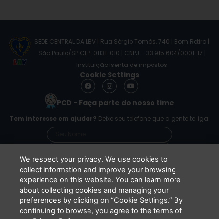
SEDE CENTRAL DA LBV | Rua Sérgio Tomás, 740 | Bom Retiro |
São Paulo/SP CEP: 01131-010 | CNPJ – 33.915.604/0001-17 |
Instituição isenta de impostos
Cookie Settings
F
I
Y
a
n
o
c
s
u
PCD - Faça parte do nosso time
e
t
t
b
a
u
Tem interesse em ajudar?
Deixe seu telefone que a gente te liga.
o
g
b
o
r
e
k
a
m
We respect your privacy. We use cookies to
collect information and improve your browsing
experience on this website. You can learn more
Li e concordo que minhas informações serão
about collecting cookies and managing your
tratadas de acordo com o
Aviso de Privacidade
preferences by clicking on “Cookie Settings.” By
da LBV
continuing to browse, you agree to the terms of
ENVIAR