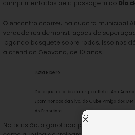
cumprimentados pela passagem do
Dia d
O encontro ocorreu na quadra municipal Al
verdadeiras demonstrações de superação do
jogando basquete sobre rodas. Isso nos d
a atendida Geovana, de 10 anos.
Luzia Ribeiro
Da esquerda à direita: os paratletas Ana Auréli
Epaminondas da Silva, do Clube Amigo dos De
do Esportista.
Na ocasião, a garotada pôde conhecer um 
como a rotina de treinamento da equipe 