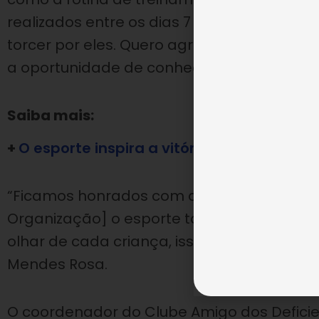
realizados entre os dias 7 e 18 de setembr
torcer por eles. Quero agradecê-los por r
a oportunidade de conhecê-los”, ressaltou
Saiba mais:
+
O esporte inspira a vitória e a educação
“Ficamos honrados com a homenagem da L
Organização] o esporte também é valorizad
olhar de cada criança, isso é emocionante 
Mendes Rosa.
O coordenador do Clube Amigo dos Deficie