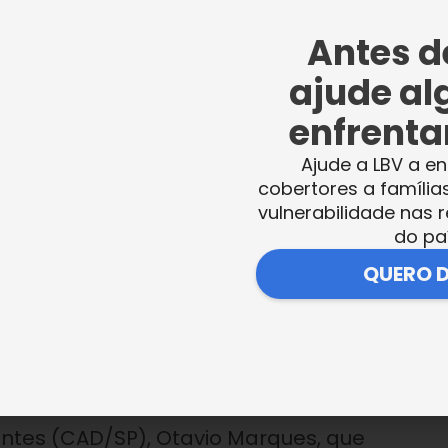
o. “Com certeza vou assistir às competições 
Antes de
epresentarem o nosso país e à LBV por nos d
ajude al
 a atendida Vitória, também de 10 anos.
enfrentar
Ajude a LBV a en
cobertores a família
 ensina a vencer
vulnerabilidade nas r
do pa
QUERO 
BV, pois a gente percebe que [na
o. Deu pra ver o brilho e a curiosidade no
e muito gratificante”, destacou Ana Aurélia
ntes (CAD/SP), Otavio Marques, que