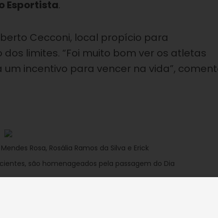
o Esportista
.
berto Cecconi, local propício para
s limites. “Foi muito bom ver os atletas
á um incentivo para vencer na vida”, comen
a Mendes Rosa, Rosália Ramos da Silva e Erick
ficientes, são homenageados pela passagem do Dia
pouco da história dos desportistas, bem
para os
Jogos Paralímpicos Rio 2016
, a sere