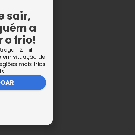
e
 sair,
ar
guém a
 o frio!
tregar 12 mil
s em situação de
egiões mais frias
ís
DOAR