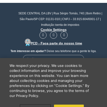
SEDE CENTRAL DA LBV | Rua Sérgio Tomás, 740 | Bom Retiro |
São Paulo/SP CEP: 01131-010 | CNPJ – 33.915.604/0001-17 |
Instituição isenta de impostos
Cookie Settings
F
I
Y
a
n
o
c
s
u
PCD - Faça parte do nosso time
e
t
t
b
a
u
Tem interesse em ajudar?
Deixe seu telefone que a gente te liga.
o
g
b
o
r
e
k
a
m
We respect your privacy. We use cookies to
collect information and improve your browsing
experience on this website. You can learn more
about collecting cookies and managing your
Li e concordo que minhas informações serão tratadas de
preferences by clicking on “Cookie Settings.” By
acordo com o
Aviso de Privacidade
da LBV
continuing to browse, you agree to the terms of
ENVIAR
our Privacy Policy.