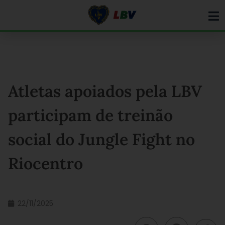
Ir
para
o
conteúdo
Atletas apoiados pela LBV
participam de treinão
social do Jungle Fight no
Riocentro
22/11/2025