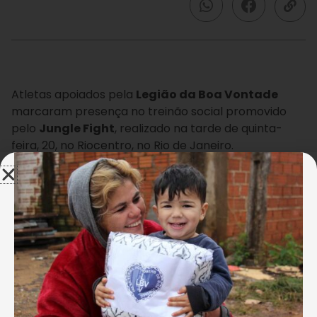
Atletas apoiados pela
Legião da Boa Vontade
marcaram presença no treinão social promovido
pelo
Jungle Fight
, realizado na tarde de quinta-
feira, 20, no Riocentro, no Rio de Janeiro.
A participação desses jovens talentos, que contam
com o suporte da LBV, reforça a importância do
esporte como ferramenta de transformação e
geração de oportunidades.
Foto: Leonardo Fabri
O
Jungle Inclusão em Ação
reuniu cerca de 100
alunos de projetos que atuam com artes marciais