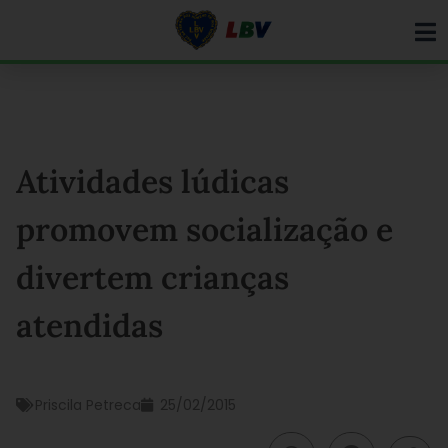
Ir
para
o
conteúdo
Atividades lúdicas
promovem socialização e
divertem crianças
atendidas
Priscila Petreca
25/02/2015