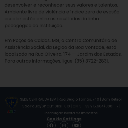
desenvolver e reconhecer seus valores e talentos.
Ambiente livre de violência e índice zero de evasão
escolar estão entre os resultados da linha
pedagógica da Instituição.
Em Poços de Caldas, MG, o Centro Comunitário de
Assistência Social, da Legião da Boa Vontade, está
localizado na Rua Oliveira, 174 — Jardim dos Estados.
Para outras informações, ligue: (35) 3722-2831.
SEDE CENTRAL DA LBV | Rua Sérgio Tomás, 740 | Bom Retiro |
São Paulo/SP CEP: 01131-010 | CNPJ – 33.915.604/0001-17 |
Instituição isenta de impostos
Cookie Settings
F
I
Y
a
n
o