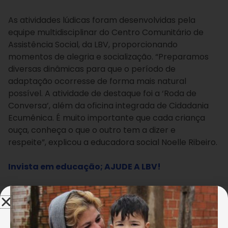
As atividades lúdicas foram desenvolvidas pela
equipe multidisciplinar do Centro Comunitário de
Assistência Social, da LBV, proporcionando
momentos de alegria e socialização. “
Preparamos
diversas dinâmicas para que o período de
adaptação ocorresse de forma mais natural
possível. A atividade de destaque foi a ‘Roda de
Conversa’, além da oficina integrada de Cidadania
Ecumênica. É muito importante que cada criança
ouça, conheça o que o outro tem a dizer e
respeite”,
explicou a
educadora social Noelle Ribeiro
.
Invista em educação; AJUDE A LBV!
A oficinas ocorreram num clima de harmonia e
despertaram a afinidade de crianças e adolescentes
com o ambiente que frequentarão durante todo o