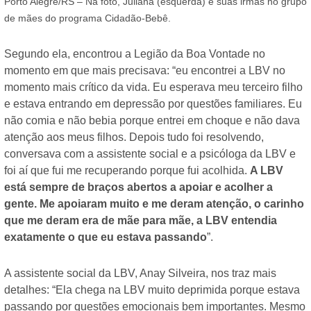
Porto Alegre/RS – Na foto, Juliana (esquerda) e suas irmãs no grupo
de mães do programa Cidadão-Bebê.
Segundo ela, encontrou a Legião da Boa Vontade no
momento em que mais precisava: “eu encontrei a LBV no
momento mais crítico da vida. Eu esperava meu terceiro filho
e estava entrando em depressão por questões familiares. Eu
não comia e não bebia porque entrei em choque e não dava
atenção aos meus filhos. Depois tudo foi resolvendo,
conversava com a assistente social e a psicóloga da LBV e
foi aí que fui me recuperando porque fui acolhida.
A LBV
está sempre de braços abertos a apoiar e acolher a
gente. Me apoiaram muito e me deram atenção, o carinho
que me deram era de mãe para mãe, a LBV entendia
exatamente o que eu estava passando
”.
A assistente social da LBV, Anay Silveira, nos traz mais
detalhes: “Ela chega na LBV muito deprimida porque estava
passando por questões emocionais bem importantes. Mesmo