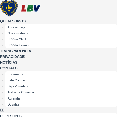
Ir
para
o
conteúdo
QUEM SOMOS
Apresentação
Nosso trabalho
LBV na ONU
LBV do Exterior
TRANSPARÊNCIA
PRIVACIDADE
NOTÍCIAS
CONTATO
Endereços
Fale Conosco
Seja Voluntário
Trabalhe Conosco
Aprendiz
Dúvidas
QUEM SOMOS