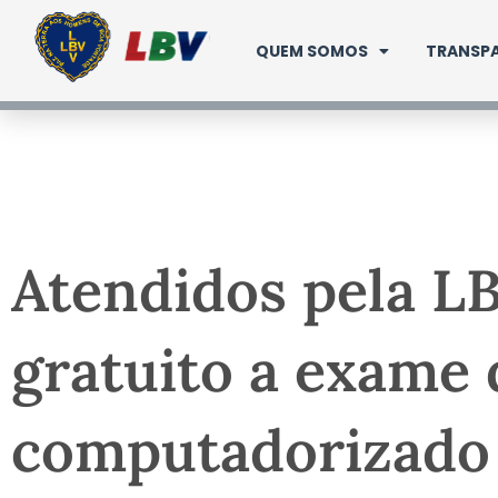
Ir
para
QUEM SOMOS
TRANSPA
o
conteúdo
Atendidos pela L
gratuito a exame 
computadorizado