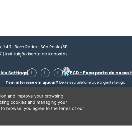
 740 | Bom Retiro | São Paulo/SP
7 | Instituição isenta de impostos
F
I
Y
kie Settings
PCD - Faça parte do nosso 
a
n
o
c
s
u
Tem interesse em ajudar?
Deixe seu telefone que a gente te liga.
e
t
t
b
a
u
o
g
b
ation and improve your browsing
o
r
e
ecting cookies and managing your
k
a
Li e concordo que minhas informações serão tratadas de acordo com o
Aviso de Privacidade
da LBV
m
 to browse, you agree to the terms of our
opyright 2026 - LBV - Legião da Boa Vontade. Todos os direitos reservado