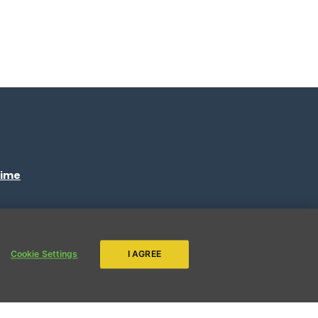
time
ENVIAR
Cookie Settings
I AGREE
s.