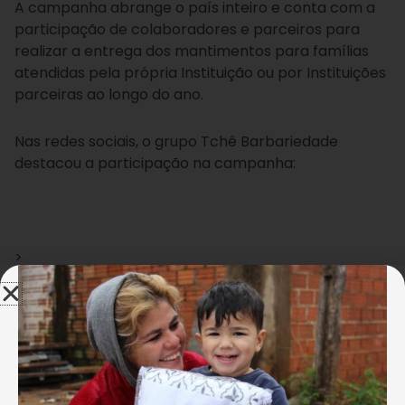
A campanha abrange o país inteiro e conta com a
participação de colaboradores e parceiros para
realizar a entrega dos mantimentos para famílias
atendidas pela própria Instituição ou por Instituições
parceiras ao longo do ano.
Nas redes sociais, o grupo Tchê Barbariedade
destacou a participação na campanha:
>