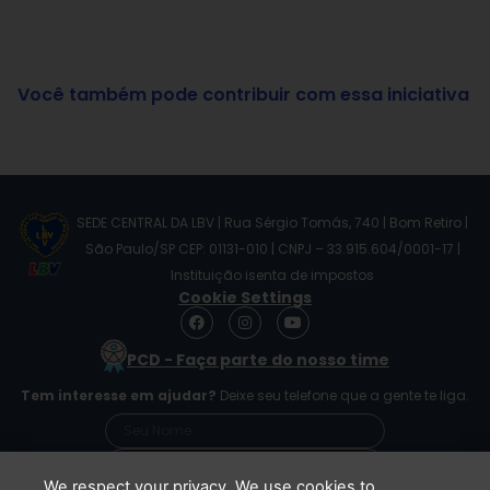
Você também pode contribuir com essa iniciativa
SEDE CENTRAL DA LBV | Rua Sérgio Tomás, 740 | Bom Retiro |
São Paulo/SP CEP: 01131-010 | CNPJ – 33.915.604/0001-17 |
Instituição isenta de impostos
Cookie Settings
F
I
Y
a
n
o
c
s
u
PCD - Faça parte do nosso time
e
t
t
b
a
u
Tem interesse em ajudar?
Deixe seu telefone que a gente te liga.
o
g
b
o
r
e
k
a
m
We respect your privacy. We use cookies to