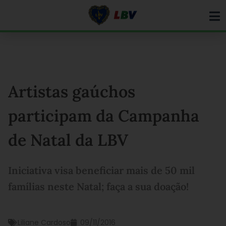
Ir
para
o
conteúdo
Artistas gaúchos
participam da Campanha
de Natal da LBV
Iniciativa visa beneficiar mais de 50 mil
famílias neste Natal; faça a sua doação!
Liliane Cardoso
09/11/2016