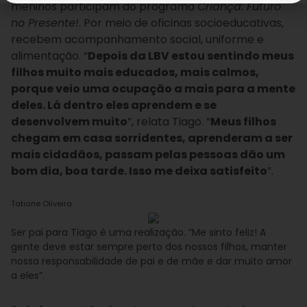
meninos participam do programa
Criança: Futuro
no Presente!
. Por meio de oficinas socioeducativas,
recebem acompanhamento social, uniforme e
alimentação. “
Depois da LBV estou sentindo meus
filhos muito mais educados, mais calmos,
porque veio uma ocupação a mais para a mente
deles. Lá dentro eles aprendem e se
desenvolvem muito
”, relata Tiago. “
Meus filhos
chegam em casa sorridentes, aprenderam a ser
mais cidadãos, passam pelas pessoas dão um
bom dia, boa tarde. Isso me deixa satisfeito
”.
Tatiane Oliveira
Ser pai para Tiago é uma realização. “Me sinto feliz! A
gente deve estar sempre perto dos nossos filhos, manter
nossa responsabilidade de pai e de mãe e dar muito amor
a eles”.