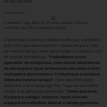
de Dia dos Pais.
Tatiane Oliveira
O artesão Tiago Silva, de 52 anos, recebe o abraço
carinhoso dos filhos Ezequiel e Daniel.
A partir daí a vida do artesão mudou por completo,
pois tinha que desempenhar o papel de pai e mãe
ao mesmo tempo, além de conciliar o trabalho com
as tarefas domésticas. “
Trabalhava como
operador de máquinas, mas decidi abandonar
as obras para fazer artesanato em casa e ficar
mais perto dos meninos. Trabalhava e cuidava
deles ao mesmo tempo”
.
Com dois filhos para
sustentar e sem emprego fixo, Tiago viu sua rotina
mudar e as despesas aumentar. “
Tinha que levá-
los para o colégio, voltava, fazia comida
e
depois ia trabalhar. Mas aí o tempo passava,