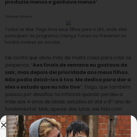
produzia menos e ganhava menos
”.
Tatiane Oliveira
Todos os dias Tiago leva seus filhos para a LBV, onde eles
participam do programa Criança: Futuro no Presente! no
horário inverso ao escolar.
Ele conta que abriu mão de muita coisa para criar os
pequenos. “
Aos finais de semana eu gostava de
sair, mas depois dei prioridade aos meus filhos.
Não podia deixá-los à toa. Me dedico para dar a
eles o estudo que eu não tive
”. Tiago, que também
passou por desafios na infância quando perdeu a
mãe aos 4 anos de idade, estudou só até o 6º ano do
fundamental. Mas, apesar das lutas, ele fala com
orgulho e brilho nos olhos da alegria em ser pai e
cuidar dos garotos. “
Eles me ensinaram a ter mais
responsabilidade, a viver mais. Sei a maneira