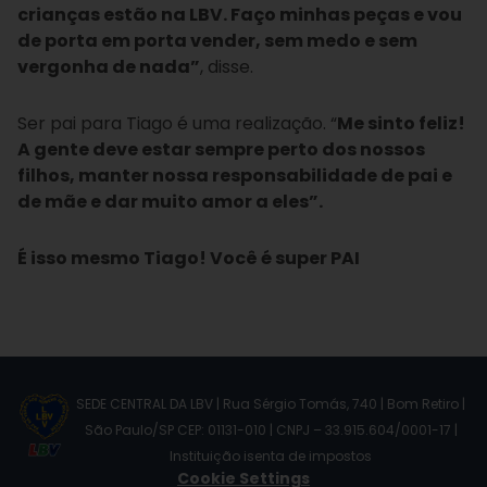
crianças estão na LBV. Faço minhas peças e vou
de porta em porta vender, sem medo e sem
vergonha de nada”
, disse.
Ser pai para Tiago é uma realização. “
Me sinto feliz!
A gente deve estar sempre perto dos nossos
filhos, manter nossa responsabilidade de pai e
de mãe e dar muito amor a eles”.
É isso mesmo Tiago! Você é super PAI
SEDE CENTRAL DA LBV | Rua Sérgio Tomás, 740 | Bom Retiro |
São Paulo/SP CEP: 01131-010 | CNPJ – 33.915.604/0001-17 |
Instituição isenta de impostos
Cookie Settings