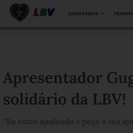
Ir
para
QUEM SOMOS
TRANSPA
o
conteúdo
Apresentador Gug
solidário da LBV!
“Eu estou ajudando e peço a sua a