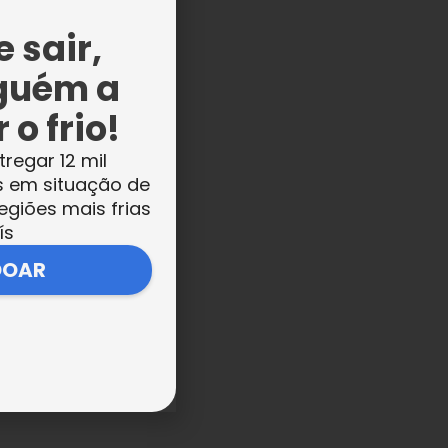
 sair,
guém a
 o frio!
tregar 12 mil
s em situação de
egiões mais frias
ís
DOAR