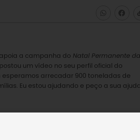
apoia a campanha do
Natal Permanente d
e postou um vídeo no seu perfil oficial do
 esperamos arrecadar 900 toneladas de
mílias. Eu estou ajudando e peço a sua ajud
LBV, veja: