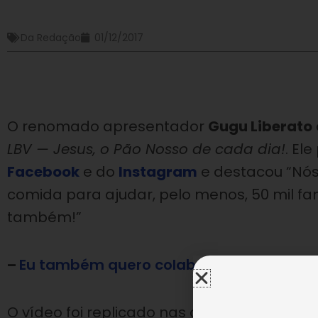
Da Redação
01/12/2017
O renomado apresentador
Gugu Liberato
LBV — Jesus, o Pão Nosso de cada dia!
. El
Facebook
e do
Instagram
e destacou “Nós
comida para ajudar, pelo menos, 50 mil fa
também!”
–
Eu também quero colaborar!
–
O vídeo foi replicado nas contas oficiais da 