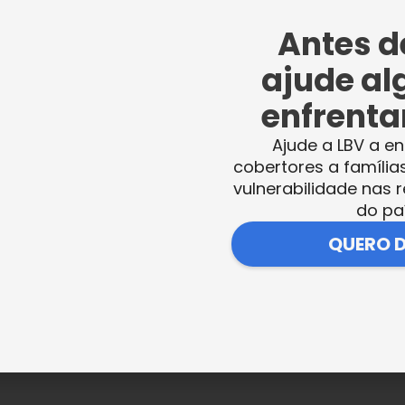
Antes de
ajude al
enfrentar
Ajude a LBV a en
cobertores a família
vulnerabilidade nas r
do pa
QUERO 