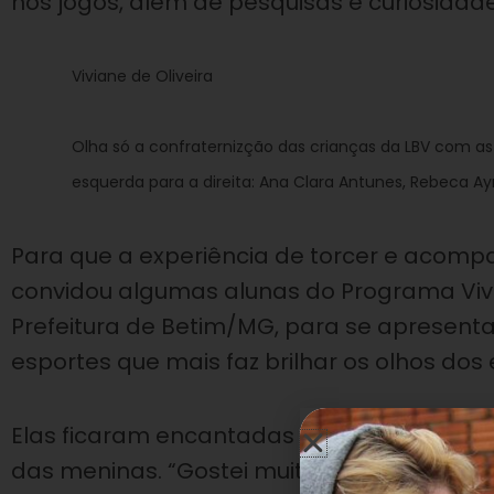
nos jogos, além de pesquisas e curiosidad
Viviane de Oliveira
Olha só a confraternizção das crianças da LBV com as 
esquerda para a direita: Ana Clara Antunes, Rebeca Ay
Para que a experiência de torcer e acompan
convidou algumas alunas do Programa Viva
Prefeitura de Betim/MG, para se apresent
esportes que mais faz brilhar os olhos dos 
Elas ficaram encantadas com a apresent
das meninas. “Gostei muito! Elas têm uma po