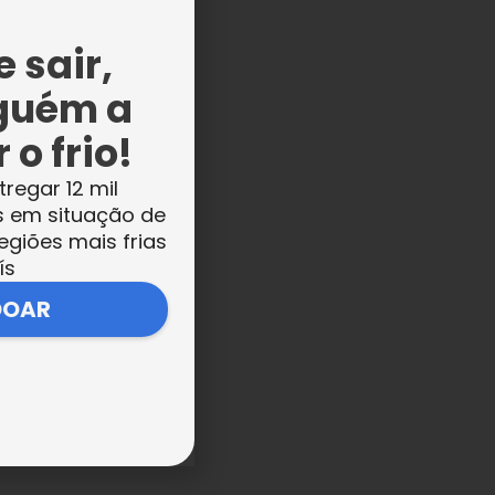
 a
 sair,
e
guém a
 o frio!
tregar 12 mil
s em situação de
egiões mais frias
ís
DOAR
 do