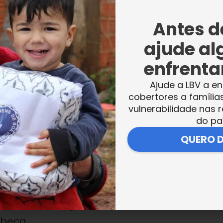
saram!”, comentou Érica Letícia, 12 anos. A
intes destaques: “Eu achei mais interessante
Antes de
zer as posições e a postura delas parece a d
ajude al
enfrentar
Ajude a LBV a en
cobertores a família
, a aluna Rebeca Ayna da Silva, de 14 anos,
vulnerabilidade nas r
do pa
e destacar que a escolha de praticar uma
QUERO 
a. “Muitas crianças não sabem que existem
um mundo que polui, pois tem televisão,
squecendo do esporte e de que o corpo tem
de participar de apresentações para
 interesse de que existem mais coisas além
ebeca.