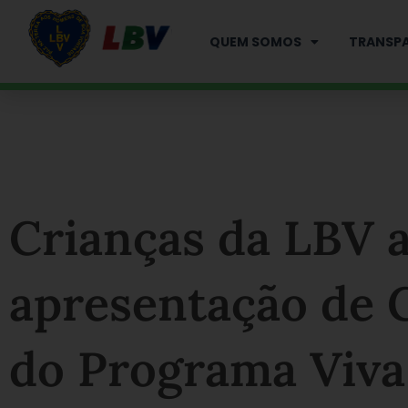
Ir
para
QUEM SOMOS
TRANSPA
o
conteúdo
Crianças da LBV 
apresentação de G
do Programa Viva