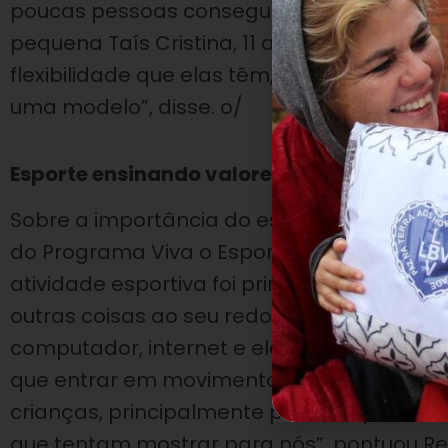
poucas pessoas conseguem fazer. Elas arra
pequena Taís Cristina, 11 anos, fez os segu
flexibilidade que elas têm, a rapidez de fa
uma modelo”, disse. o/
Esporte ensinando valores
Sobre a importância do esporte em sua vida
do Programa Viva o Esporte, fez questão d
atividade esportiva foi primordial para el
outras coisas ao seu redor. A gente vive n
computador, internet e elas acabam se e
que entrar em movimento. Eu gosto muito 
crianças, principalmente para despertar o
que tentam mostrar para nós”, pontuou R